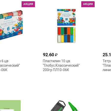
АКЦИЯ
АКЦИЯ
92.60
25.
₽
 6 цв
Пластилин 10 цв
Тетр
лассический"
"Глобус.Классический"
"Пла
-06К
200гр ПЛ10-06К
лини
Hatb