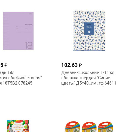
15
102.63
₽
₽
адь 18л
Дневник школьный 1-11 кл
стик.обл.Фиолетовая"
обложка твердая "Синие
я 18Т5В2 078245
цветы" Д5т40_лм_тф 64611
er
BG