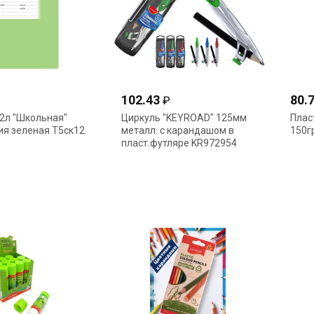
102.43
80.
₽
2л "Школьная"
Циркуль "KEYROAD" 125мм
Плас
ия зеленая Т5ск12
металл. с карандашом в
150г
пласт.футляре KR972954