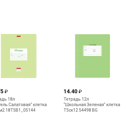
94(6226) Hatber
(6585) Hatber
75
14.40
₽
₽
адь 18л
Тетрадь 12л
тель.Салатовая" клетка
"Школьная.Зеленая" клетка
/м2 18Т5В1_05144
Т5ск12 54498 BG
10 (6547) Hatber