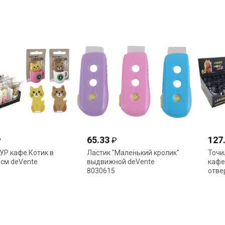
тектильн.ручка 7026600
65.33
127
₽
₽
УР кафе.Котик в
Ластик "Маленький кролик"
Точи
5см deVente
выдвижной deVente
кафе
8030615
отве