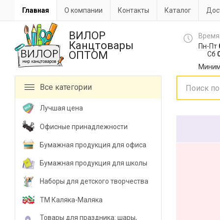
Главная
О компании
Контакты
Каталог
Дос
ВИЛОР
Время
Канцтовары
Пн-Пт
ОПТОМ
Сб
0
Миним
Все категории
Лучшая цена
Офисные принадлежности
Бумажная продукция для офиса
Бумажная продукция для школы
Наборы для детского творчества
ТМ Каляка-Маляка
Товары для праздника: шары,