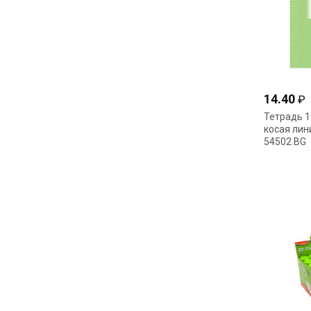
14.40
₽
Тетрадь 1
косая лин
54502 BG