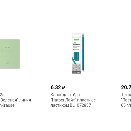
17) Hatber
055593(6202) Hatber
0555
6.32
20.
₽
2л
Карандаш ч\гр
Тетр
.Зеленая" линия
"Hatber.Лайт" пластик с
"Пас
chKrause
ластиком BL_072857
65 г
0556