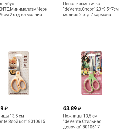
л тубус
Пенал косметичка
ENTE.Минимализм.Черный"
"deVente.Спорт" 23*9,5*7см
*6см 2 отд на молнии
молния 2 отд.2 кармана
670
черный 7025680
89
63.89
₽
₽
ицы 13,5 см
Ножницы 13,5 см
ente.Злой кот" 8010615
"deVente.Стильная
девочка" 8010617