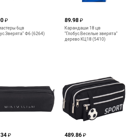
30
89.98
₽
₽
астеры 6цв
Карандаши 18 цв
бус.Зверята" Ф6 (6264)
"Глобус.Веселые зверята"
дерево КЦ18 (5410)
.34
489.86
₽
₽