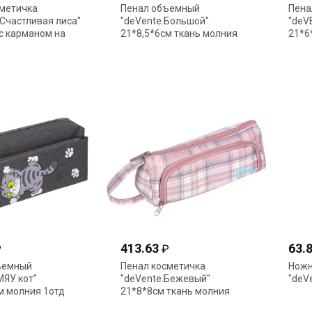
сметичка
Пенал объемный
Пена
Счастливая лиса"
"deVente.Большой"
"deV
с карманом на
21*8,5*6см ткань молния
21*6
ентол 7020602
1отд 2кармана 7020614
7020
голубой
413.63
63.
₽
₽
ъемный
Пенал косметичка
Ножн
МЯУ кот"
"deVente.Бежевый"
"deV
м молния 1отд
21*8*8см ткань молния
емно-серый
1отд 1карман