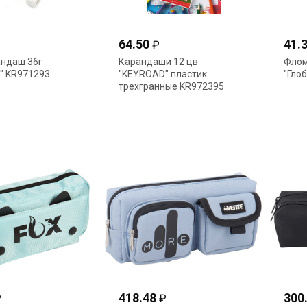
64.50
41.
₽
андаш 36г
Карандаши 12 цв
Флом
" KR971293
"KEYROAD" пластик
"Гло
трехгранные KR972395
418.48
300
₽
₽