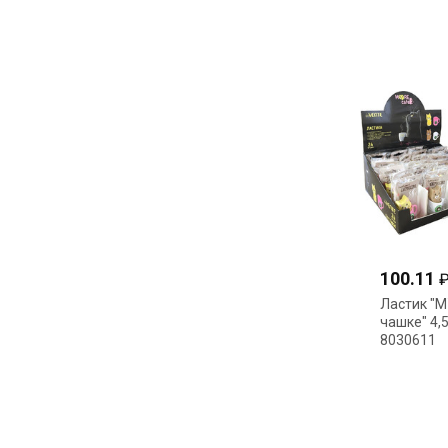
7025697
100.11
Ластик "М
чашке" 4,
8030611