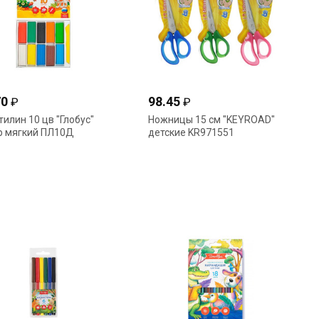
70
98.45
₽
₽
тилин 10 цв "Глобус"
Ножницы 15 cм "KEYROAD"
р мягкий ПЛ10Д
детские KR971551