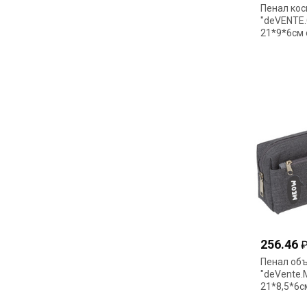
Пенал ко
"deVENTE.
21*9*6см 
молнии м
256.46
Пенал об
"deVente.
21*8,5*6с
карман т