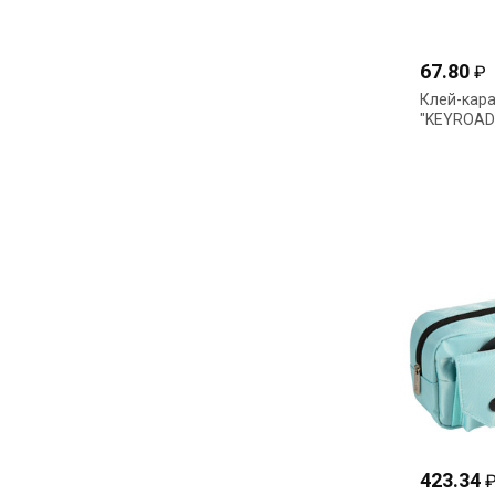
67.80
₽
Клей-кар
"KEYROAD
423.34