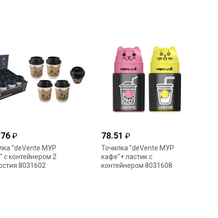
.76
78.51
₽
₽
лка "deVente.МУР
Точилка "deVente.МУР
" с контейнером 2
кафе"+ ластик с
рстия 8031602
контейнером 8031608