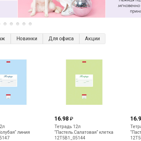
аж
Новинки
Для офиса
Акции
16.98
16.
₽
2л
Тетрадь 12л
Тетр
Голубая" линия
"Пастель.Салатовая" клетка
"Пас
5147
12Т5В1_05144
12Т5