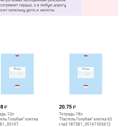
98
20.75
₽
₽
адь 12л
Тетрадь 18л
тель.Голубая" клетка
"Пастель.Голубая" клетка 65
В1_05147
г/м2 18Т5В1_05147 055612