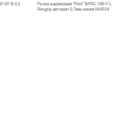
P-EF-B 0,5
Ручка шариковая "Pilot" BPRG-10R-F-L
Rexgrip автомат 0,7мм синяя 064554