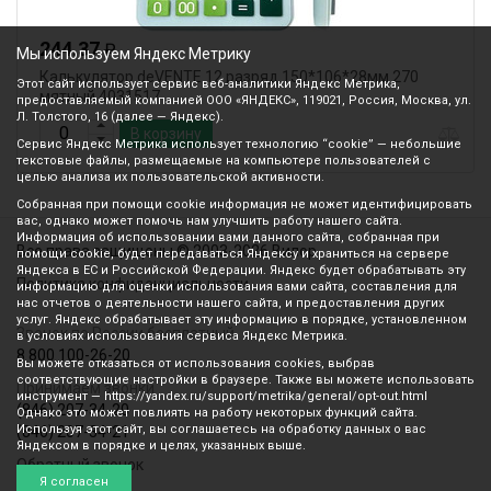
244.37
₽
Мы используем Яндекс Метрику
Калькулятор deVENTE 12 разряд 150*106*28мм 270
Этот сайт использует сервис веб-аналитики Яндекс Метрика,
мятный 4031517
предоставляемый компанией ООО «ЯНДЕКС», 119021, Россия, Москва, ул.
Л. Толстого, 16 (далее — Яндекс).
В корзину
Сервис Яндекс Метрика использует технологию “cookie” — небольшие
текстовые файлы, размещаемые на компьютере пользователей с
целью анализа их пользовательской активности.
Собранная при помощи cookie информация не может идентифицировать
вас, однако может помочь нам улучшить работу нашего сайта.
Информация об использовании вами данного сайта, собранная при
Все права защищены © 2003-2026 Вилор
помощи cookie, будет передаваться Яндексу и храниться на сервере
Яндекса в ЕС и Российской Федерации. Яндекс будет обрабатывать эту
Политика конфиденциальности
информацию для оценки использования вами сайта, составления для
нас отчетов о деятельности нашего сайта, и предоставления других
услуг. Яндекс обрабатывает эту информацию в порядке, установленном
Звонок по России бесплатный
в условиях использования сервиса Яндекс Метрика.
8 800 100-26-20
Вы можете отказаться от использования cookies, выбрав
соответствующие настройки в браузере. Также вы можете использовать
Принимаем звонки
инструмент — https://yandex.ru/support/metrika/general/opt-out.html
(846) 207-34-20
Однако это может повлиять на работу некоторых функций сайта.
Используя этот сайт, вы соглашаетесь на обработку данных о вас
(846) 207-34-21
Яндексом в порядке и целях, указанных выше.
Обратный звонок
Я согласен