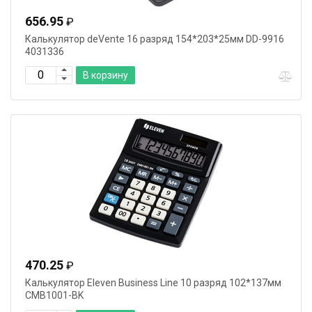
656.95
₽
Калькулятор deVente 16 разряд 154*203*25мм DD-9916
4031336
В корзину
470.25
₽
Калькулятор Eleven Business Line 10 разряд 102*137мм
CMB1001-BK