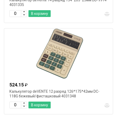
Калькулятор deVente 14 разряд 154*203*25мм DD-9914
4031335
В корзину
524.15
₽
Калькулятор deVENTE 12 разряд 126*175*42мм DC-
118G бежевый/фисташковый 4031348
В корзину