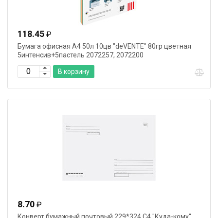
118.45
₽
Бумага офисная А4 50л 10цв "deVENTE" 80гр цветная
5интенсив+5пастель 2072257, 2072200
В корзину
8.70
₽
Конверт бумажный почтовый 229*324 С4 "Куда-кому"