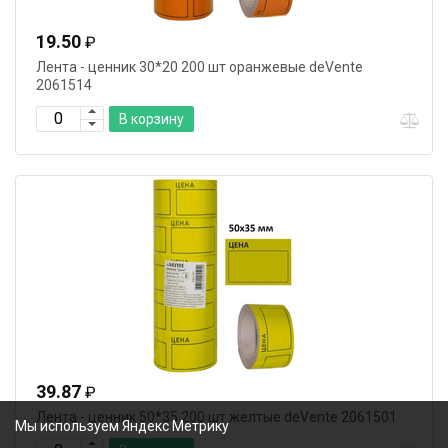
19.50
₽
Лента - ценник 30*20 200 шт оранжевые deVente
2061514
В корзину
39.87
₽
Лента - ценник 50*35 200 шт желтые deVente 2061501
Мы используем Яндекс Метрику