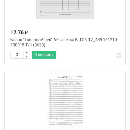
17.76
₽
Бланк "Товарный чек" А6 газетка В-ТС6-12_489 161210
130015 Т/Ч (3620)
В корзину