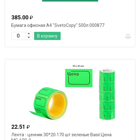
385.00
₽
Бумага офисная А4 "SvetoCopy" 500л 000877
В корзину
22.51
₽
Лента - ценник 30*20 170 шт зеленые Basir.Цена