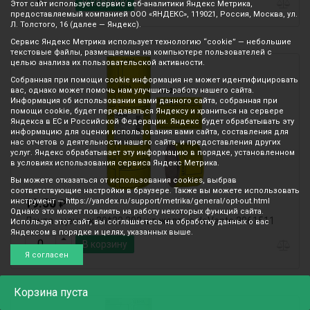
В корзину
Этот сайт использует сервис веб-аналитики Яндекс Метрика,
предоставляемый компанией ООО «ЯНДЕКС», 119021, Россия, Москва, ул.
Л. Толстого, 16 (далее — Яндекс).
Сервис Яндекс Метрика использует технологию “cookie” — небольшие
текстовые файлы, размещаемые на компьютере пользователей с
целью анализа их пользовательской активности.
Собранная при помощи cookie информация не может идентифицировать
вас, однако может помочь нам улучшить работу нашего сайта.
Информация об использовании вами данного сайта, собранная при
помощи cookie, будет передаваться Яндексу и храниться на сервере
Яндекса в ЕС и Российской Федерации. Яндекс будет обрабатывать эту
информацию для оценки использования вами сайта, составления для
нас отчетов о деятельности нашего сайта, и предоставления других
услуг. Яндекс обрабатывает эту информацию в порядке, установленном
в условиях использования сервиса Яндекс Метрика.
Вы можете отказаться от использования cookies, выбрав
соответствующие настройки в браузере. Также вы можете использовать
19.50
инструмент — https://yandex.ru/support/metrika/general/opt-out.html
₽
Однако это может повлиять на работу некоторых функций сайта.
Лента - ценник 30*20 200 шт желтые deVente 2061511
Используя этот сайт, вы соглашаетесь на обработку данных о вас
Яндексом в порядке и целях, указанных выше.
В корзину
Я согласен
Корзина
пуста