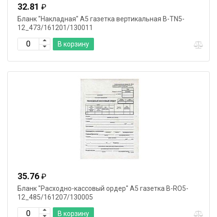
32.81
₽
Бланк "Накладная" А5 газетка вертикальная B-TN5-
12_473/161201/130011
В корзину
35.76
₽
Бланк "Расходно-кассовый ордер" А5 газетка B-RO5-
12_485/161207/130005
В корзину