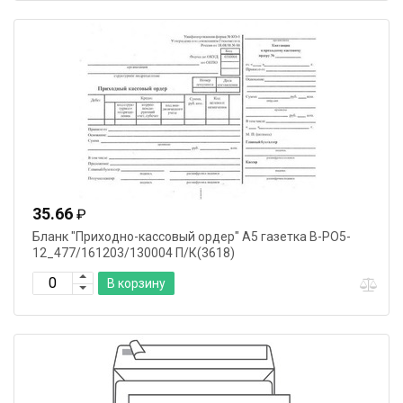
35.66
₽
Бланк "Приходно-кассовый ордер" А5 газетка В-РО5-
12_477/161203/130004 П/К(3618)
В корзину