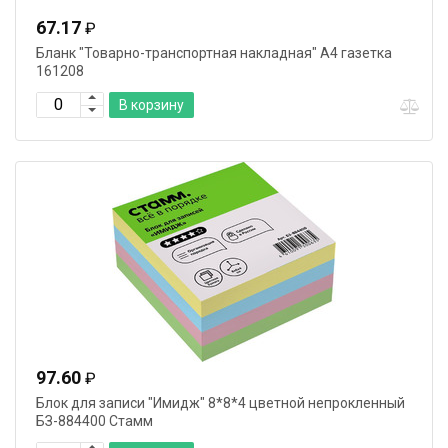
67.17
₽
Бланк "Товарно-транспортная накладная" А4 газетка
161208
В корзину
97.60
₽
Блок для записи "Имидж" 8*8*4 цветной непрокленный
БЗ-884400 Стамм