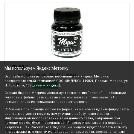
79.68
₽
Мы используем Яндекс Метрику
Тушь 70мл черная 300017 Гамма
Этот сайт использует сервис веб-аналитики Яндекс Метрика,
предоставляемый компанией ООО «ЯНДЕКС», 119021, Россия, Москва, ул.
В корзину
Л. Толстого, 16 (далее — Яндекс).
Сервис Яндекс Метрика использует технологию “cookie” — небольшие
текстовые файлы, размещаемые на компьютере пользователей с
целью анализа их пользовательской активности.
Собранная при помощи cookie информация не может идентифицировать
вас, однако может помочь нам улучшить работу нашего сайта.
Информация об использовании вами данного сайта, собранная при
Все права защищены © 2003-2026 Вилор
помощи cookie, будет передаваться Яндексу и храниться на сервере
Яндекса в ЕС и Российской Федерации. Яндекс будет обрабатывать эту
Политика конфиденциальности
информацию для оценки использования вами сайта, составления для