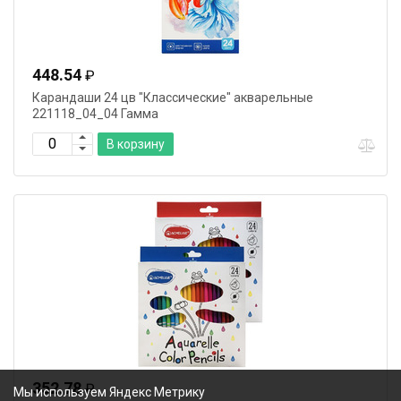
448.54
₽
Карандаши 24 цв "Классические" акварельные
221118_04_04 Гамма
В корзину
352.78
₽
Мы используем Яндекс Метрику