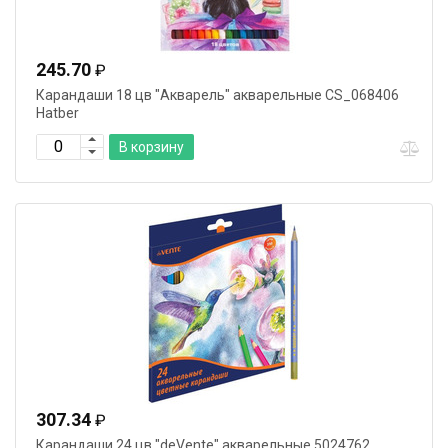
245.70
₽
Карандаши 18 цв "Акварель" акварельные CS_068406
Hatber
В корзину
307.34
₽
Карандаши 24 цв "deVente" акварельные 5024762