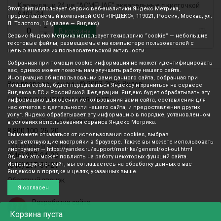
Карандаши 24 цв "ACMELIAE" акварельные с кисточкой
Этот сайт использует сервис веб-аналитики Яндекс Метрика,
9401-24
предоставляемый компанией ООО «ЯНДЕКС», 119021, Россия, Москва, ул.
Л. Толстого, 16 (далее — Яндекс).
В корзину
Сервис Яндекс Метрика использует технологию “cookie” — небольшие
текстовые файлы, размещаемые на компьютере пользователей с
целью анализа их пользовательской активности.
Собранная при помощи cookie информация не может идентифицировать
вас, однако может помочь нам улучшить работу нашего сайта.
Информация об использовании вами данного сайта, собранная при
Все права защищены © 2003-2026 Вилор
помощи cookie, будет передаваться Яндексу и храниться на сервере
Яндекса в ЕС и Российской Федерации. Яндекс будет обрабатывать эту
Политика конфиденциальности
информацию для оценки использования вами сайта, составления для
нас отчетов о деятельности нашего сайта, и предоставления других
услуг. Яндекс обрабатывает эту информацию в порядке, установленном
Звонок по России бесплатный
в условиях использования сервиса Яндекс Метрика.
8 800 100-26-20
Вы можете отказаться от использования cookies, выбрав
соответствующие настройки в браузере. Также вы можете использовать
Принимаем звонки
инструмент — https://yandex.ru/support/metrika/general/opt-out.html
(846) 207-34-20
Однако это может повлиять на работу некоторых функций сайта.
Используя этот сайт, вы соглашаетесь на обработку данных о вас
(846) 207-34-21
Яндексом в порядке и целях, указанных выше.
Обратный звонок
Я согласен
Разработка сайта
mediaidea
Корзина
пуста