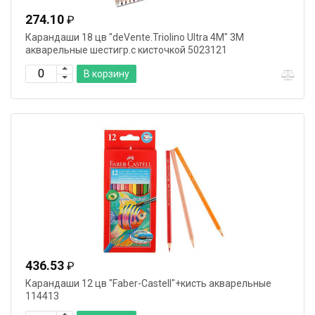
274.10
₽
Карандаши 18 цв "deVente.Triolino Ultra 4М" 3М
акварельные шестигр.с кисточкой 5023121
В корзину
436.53
₽
Карандаши 12 цв "Faber-Castell"+кисть акварельные
114413