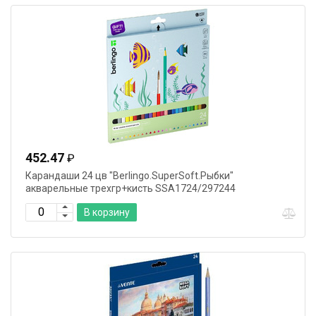
452.47
₽
Карандаши 24 цв "Berlingo.SuperSoft.Рыбки"
акварельные трехгр+кисть SSA1724/297244
В корзину