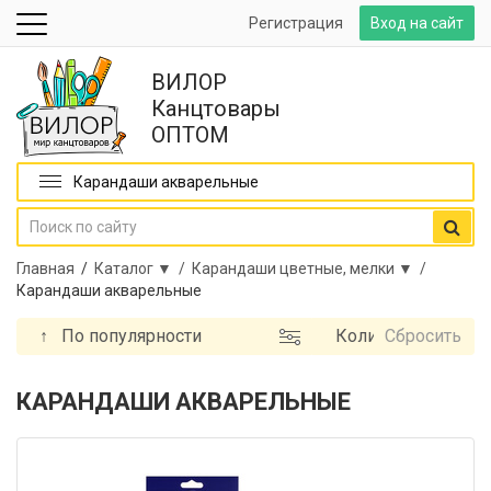
Регистрация
Вход на сайт
ВИЛОР
Канцтовары
ОПТОМ
Карандаши акварельные
Главная
/
Каталог ▼ /
Карандаши цветные, мелки ▼ /
Карандаши акварельные
↑
По популярности
Количество
Сбросить
цветов
Материал
КАРАНДАШИ АКВАРЕЛЬНЫЕ
корпуса
Форма
корпуса