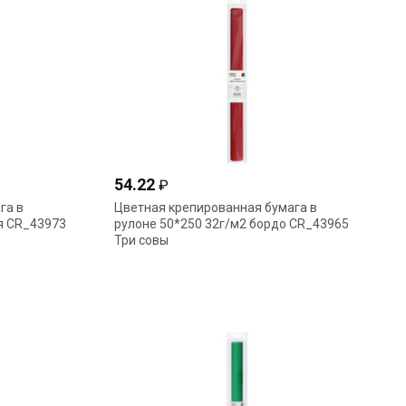
54.22
₽
га в
Цветная крепированная бумага в
я CR_43973
рулоне 50*250 32г/м2 бордо CR_43965
Три совы