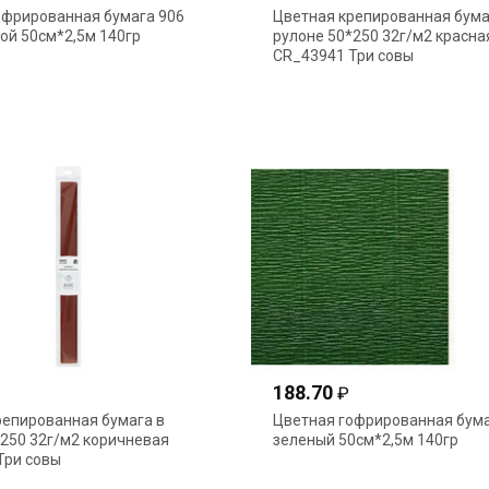
офрированная бумага 906
Цветная крепированная бума
ой 50см*2,5м 140гр
рулоне 50*250 32г/м2 красна
CR_43941 Три совы
188.70
₽
репированная бумага в
Цветная гофрированная бума
*250 32г/м2 коричневая
зеленый 50см*2,5м 140гр
Три совы