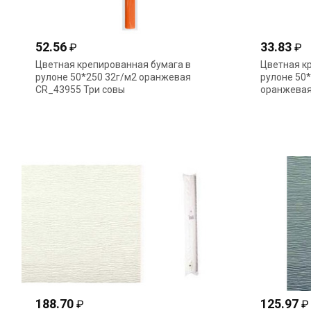
52.56
33.83
₽
₽
Цветная крепированная бумага в
Цветная к
рулоне 50*250 32г/м2 оранжевая
рулоне 50*
CR_43955 Три совы
оранжевая
188.70
125.97
₽
₽