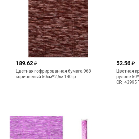
189.62
52.56
₽
₽
Цветная гофрированная бумага 968
Цветная к
коричневый 50см*2,5м 140гр
рулоне 50
CR_43995 