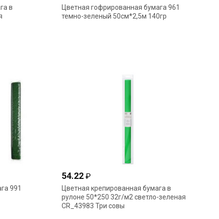
га в
Цветная гофрированная бумага 961
я
темно-зеленый 50см*2,5м 140гр
54.22
₽
га 991
Цветная крепированная бумага в
рулоне 50*250 32г/м2 светло-зеленая
CR_43983 Три совы