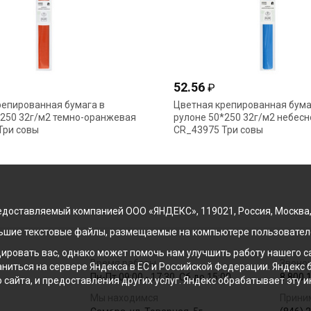
52.56
₽
репированная бумага в
Цветная крепированная бума
*250 32г/м2 темно-оранжевая
рулоне 50*250 32г/м2 небесн
Три совы
CR_43975 Три совы
доставляемый компанией ООО «ЯНДЕКС», 119021, Россия, Москва, ул
льшие текстовые файлы, размещаемые на компьютере пользователе
ровать вас, однако может помочь нам улучшить работу нашего са
Время работы
Звонок
раниться на сервере Яндекса в ЕС и Российской Федерации. Яндек
Пн-Пт 09:00 - 17:30, Сб до 15:00
8 800 
о сайта, и предоставления других услуг. Яндекс обрабатывает эту
Мы находимся
Прини