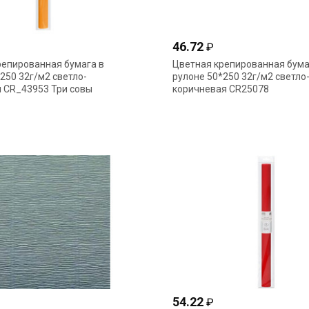
46.72
₽
репированная бумага в
Цветная крепированная бума
250 32г/м2 светло-
рулоне 50*250 32г/м2 светло
 CR_43953 Три совы
коричневая CR25078
54.22
₽