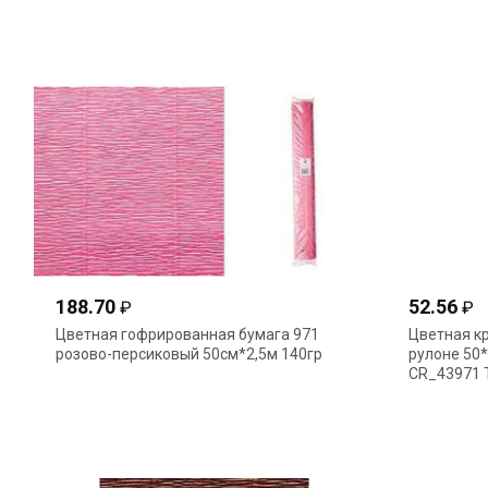
188.70
52.56
₽
₽
Цветная гофрированная бумага 971
Цветная к
розово-персиковый 50см*2,5м 140гр
рулоне 50
CR_43971 