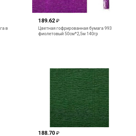
189.62
₽
га в
Цветная гофрированная бумага 993
-
фиолетовый 50см*2,5м 140гр
188.70
₽