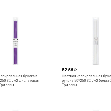
52.56
₽
репированная бумага в
Цветная крепированная бума
*250 32г/м2 фиолетовая
рулоне 50*250 32г/м2 белая
Три совы
Три совы