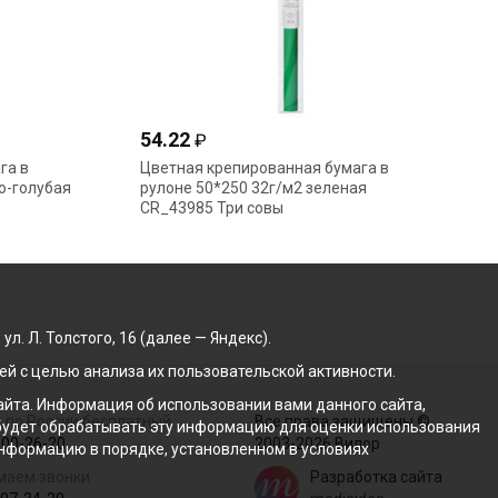
54.22
₽
га в
Цветная крепированная бумага в
о-голубая
рулоне 50*250 32г/м2 зеленая
CR_43985 Три совы
. Л. Толстого, 16 (далее — Яндекс).
й с целью анализа их пользовательской активности.
йта. Информация об использовании вами данного сайта,
 по России бесплатный
Все права защищены ©
с будет обрабатывать эту информацию для оценки использования
100-26-20
2003-2026 Вилор
 информацию в порядке, установленном в условиях
маем звонки
Разработка сайта