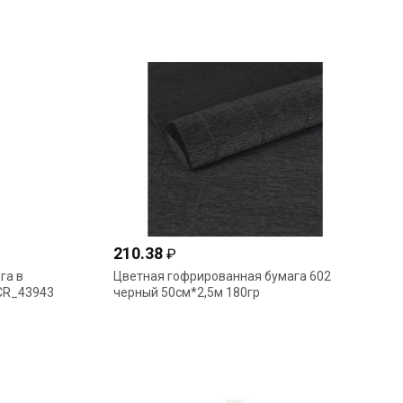
210.38
₽
га в
Цветная гофрированная бумага 602
 CR_43943
черный 50см*2,5м 180гр