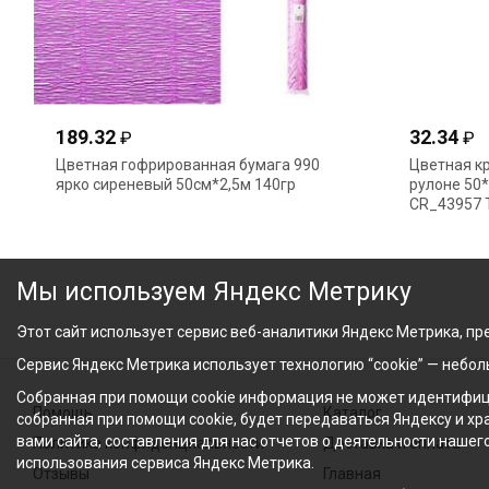
189.32
32.34
₽
₽
Цветная гофрированная бумага 990
Цветная к
ярко сиреневый 50см*2,5м 140гр
рулоне 50
CR_43957 
Мы используем Яндекс Метрику
Этот сайт использует сервис веб-аналитики Яндекс Метрика, пре
Сервис Яндекс Метрика использует технологию “cookie” — небо
Собранная при помощи cookie информация не может идентифици
Помощь
Каталог
собранная при помощи cookie, будет передаваться Яндексу и х
вами сайта, составления для нас отчетов о деятельности нашег
Политика конфиденциальности
Доставка и оплата
использования сервиса Яндекс Метрика.
Отзывы
Главная