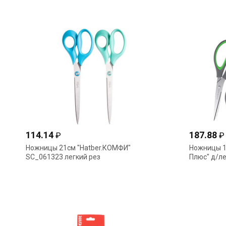
114.14
187.88
₽
₽
Ножницы 21см "Hatber.КОМФИ"
Ножницы 17
SC_061323 легкий рез
Плюс" д/л