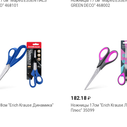
1 cм "Maped.ESSENTIALS
Ножницы 17 cм "Maped.ESSE
O" 468101
GREEN DECO" 468002
182.18
₽
см "Erich Krause.Динамика"
Ножницы 17см "Erich Krause.Л
Плюс" 35099