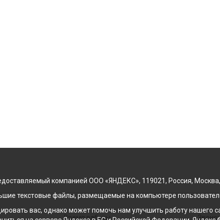
доставляемый компанией ООО «ЯНДЕКС», 119021, Россия, Москва, ул
льшие текстовые файлы, размещаемые на компьютере пользователе
ровать вас, однако может помочь нам улучшить работу нашего са
Время работы
Звонок