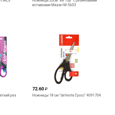
NTIALS
Ножницы 20см "Be Top" с резиновыми
вставками Mazari М-5603
72.60
₽
ёгкий рез
Ножницы 18 см "deVente.Гросс" 4091704