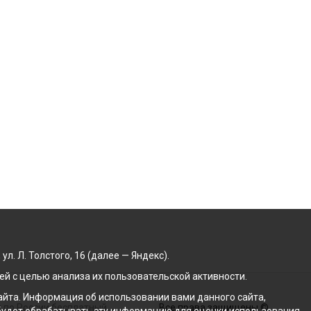
. Л. Толстого, 16 (далее — Яндекс).
й с целью анализа их пользовательской активности.
йта. Информация об использовании вами данного сайта,
 по России бесплатный
Все права защищены ©