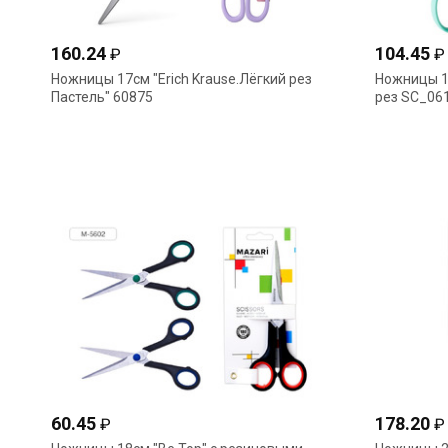
160.24
104.45
₽
₽
Ножницы 17см "Erich Krause.Лёгкий рез
Ножницы 1
Пастель" 60875
рез SC_06
60.45
178.20
₽
₽