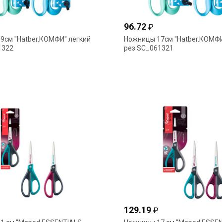
96.72
₽
9см "Hatber.КОМФИ" легкий
Ножницы 17см "Hatber.КОМФИ
1322
рез SC_061321
129.19
₽