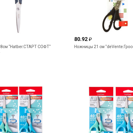
80.92
₽
8см "Hatber.СТАРТ СОФТ"
Ножницы 21 см "deVente.Грос
4