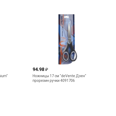
94.98
₽
nium"
Ножницы 17 см "deVente.Дзен"
прорезин ручки 4091706