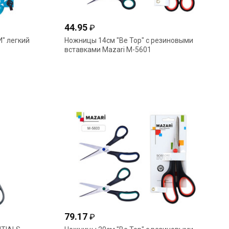
44.95
₽
" легкий
Ножницы 14см "Be Top" с резиновыми
вставками Mazari М-5601
79.17
₽