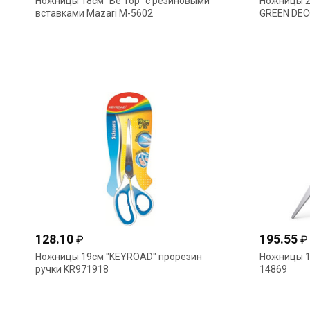
Ножницы 18см "Be Top" с резиновыми
Ножницы 2
вставками Mazari М-5602
GREEN DEC
128.10
195.55
₽
₽
Ножницы 19см "KEYROAD" прорезин
Ножницы 18
ручки KR971918
14869