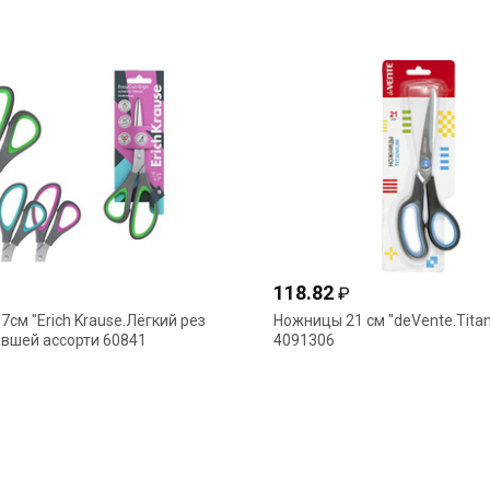
118.82
₽
см "Erich Krause.Лёгкий рез
Ножницы 21 см "deVente.Tita
евшей ассорти 60841
4091306