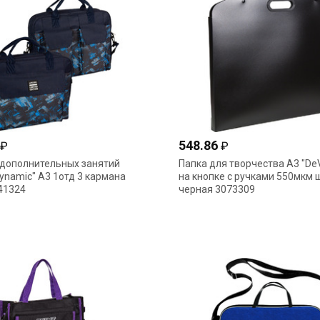
548.86
₽
₽
 дополнительных занятий
Папка для творчества А3 "De
ynamic" А3 1отд 3 кармана
на кнопке с ручками 550мкм 
41324
черная 3073309