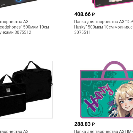
408.66
₽
творчества А3
Папка для творчества А3 "De
Headphones" 500мкм 10см
Husky" 500мкм 10см молния,с
ручками 3075512
3075511
288.83
₽
творчества А3
Папка для творчества А3 ПМ