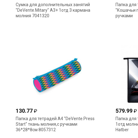
Сумка для дополнительных занятий
Папка для
"DeVente.Mitary" А3+ 1отд 3 кармана
"Кошачьи п
молния 7041320
ручками
130.77
579.99
₽
₽
Папка для тетрадей А4 "DeVente.Press
Папка для 
Start" ткань молния,с ручками
1отд молн
36*28*8см 8057312
Hatber