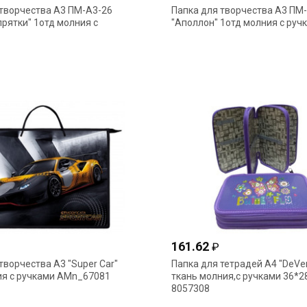
 творчества А3 ПМ-А3-26
Папка для творчества А3 ПМ
рятки" 1отд молния с
"Аполлон" 1отд молния с руч
161.62
₽
творчества А3 "Super Car"
Папка для тетрадей А4 "DeVe
ия с ручками АМn_67081
ткань молния,с ручками 36*2
8057308