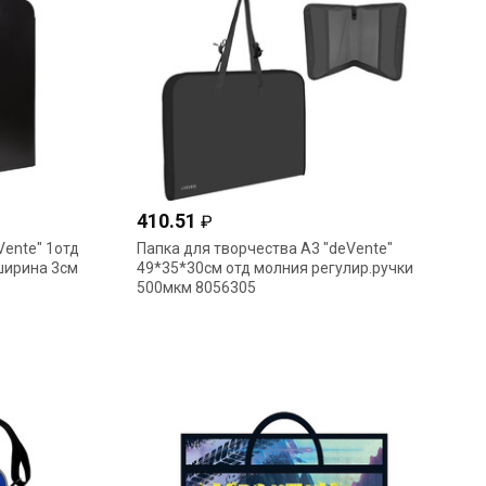
410.51
₽
Vente" 1отд
Папка для творчества А3 "deVente"
ширина 3см
49*35*30см отд молния регулир.ручки
500мкм 8056305