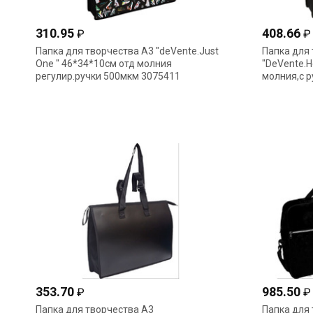
310.95
408.66
₽
₽
Папка для творчества А3 "deVente.Just
Папка для 
One " 46*34*10см отд молния
"DeVente.
регулир.ручки 500мкм 3075411
молния,с 
353.70
985.50
₽
₽
Папка для творчества А3
Папка для 