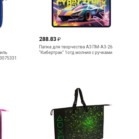
288.83
₽
Папка для творчества А3 ПМ-А3-26
тиль
"Кибертрак" 1отд молния с ручками
 3075331