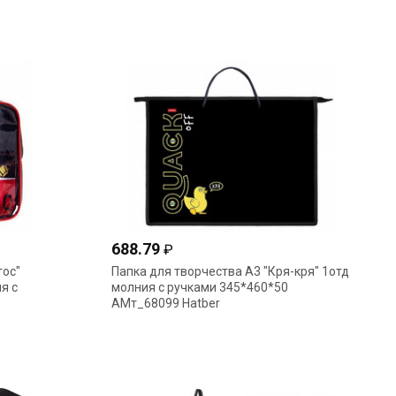
688.79
₽
тос"
Папка для творчества А3 "Кря-кря" 1отд
я с
молния с ручками 345*460*50
AMт_68099 Hatber