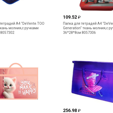
109.52
₽
тетрадей А4 "DeVente.TOO
Папка для тетрадей А4 "DeVe
 ткань молния,с ручками
Generation" ткань молния,с р
 8057302
36*28*8см 8057306
256.98
₽