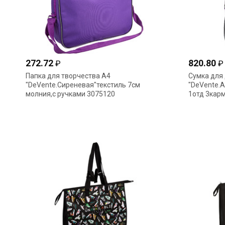
272.72
820.80
₽
₽
Папка для творчества А4
Сумка для
"DeVente.Сиреневая"текстиль 7см
"DeVente.А
молния,с ручками 3075120
1отд 3кар