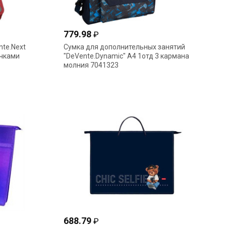
779.98
₽
nte.Next
Сумка для дополнительных занятий
учками
"DeVente.Dynamic" А4 1отд 3 кармана
молния 7041323
688.79
₽