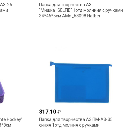
-А3-26
Папка для творчества А3
ками
"Мишка_SELFIE" 1отд молниия с ручками
34*46*5см АМn_68098 Hatber
317.10
₽
nte.Hockey"
Папка для творчества А3 ПМ-А3-35
8*8см
синяя 1отд молния с ручками