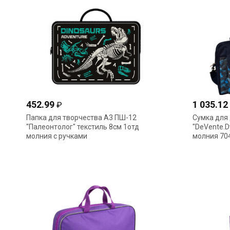
452.99
1 035.12
₽
Папка для творчества А3 ПШ-12
Сумка для
"Палеонтолог" текстиль 8см 1отд
"DeVente.D
молния с ручками
молния 70