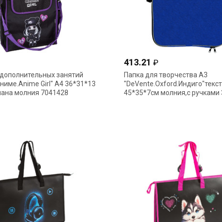
413.21
₽
 дополнительных занятий
Папка для творчества А3
ниме.Anime Girl" А4 36*31*13
"DeVente.Oxford.Индиго"текс
мана молния 7041428
45*35*7см молния,с ручками