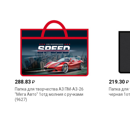
288.83
219.30
₽
₽
Папка для творчества А3 ПМ-А3-26
Папка для
"Мега Авто" 1отд молния с ручками
черная 1от
(9627)