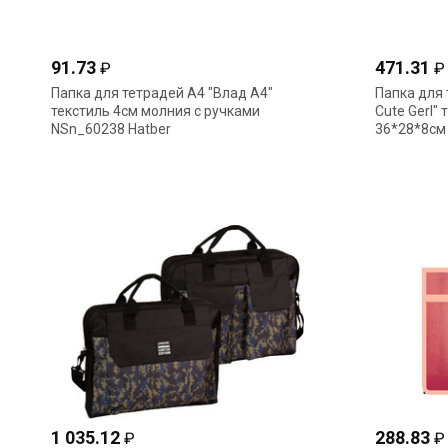
91.73
471.31
₽
₽
Папка для тетрадей А4 "Влад А4"
Папка для 
текстиль 4см молния с ручками
Cute Gerl"
NSn_60238 Hatber
36*28*8см
1 035.12
288.83
₽
₽