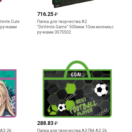
716.25
₽
Vente.Cute
Папка для творчества А2
 ручками
"DeVente.Game" 500мкм 10см молния,с
ручками 3075502
288.83
₽
-А3-26
Папка для творчества А3 ПМ-А3-26