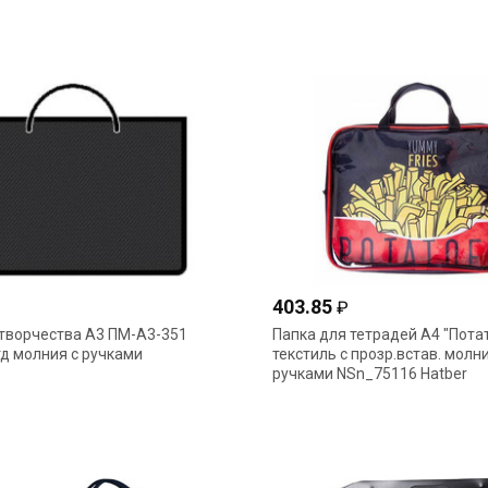
403.85
₽
 творчества А3 ПМ-А3-351
Папка для тетрадей А4 "Пота
д молния с ручками
текстиль с прозр.встав. молни
ручками NSn_75116 Hatber