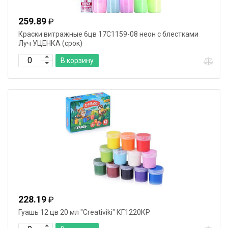
259.89
₽
Краски витражные 6цв 17С1159-08 неон с блестками
Луч УЦЕНКА (срок)
В корзину
228.19
₽
Гуашь 12 цв 20 мл "Creativiki" КГ1220КР