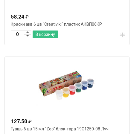
58.24
₽
Краски акв 6 цв "Creativiki" пластик АКВП06КР
В корзину
127.50
₽
Гуашь 6 цв 15 мл "Zoo" блок-тара 19С1250-08 Луч