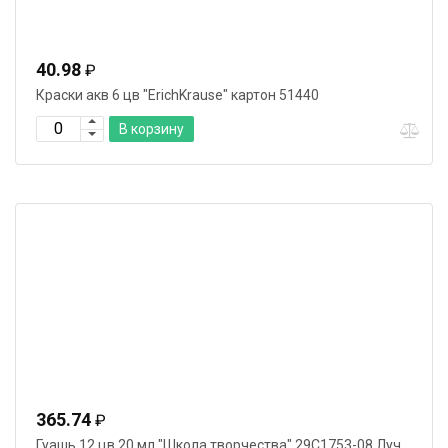
40.98
₽
Краски акв 6 цв "ErichKrause" картон 51440
В корзину
365.74
₽
Гуашь 12 цв 20 мл "Школа творчества" 29С1753-08 Луч