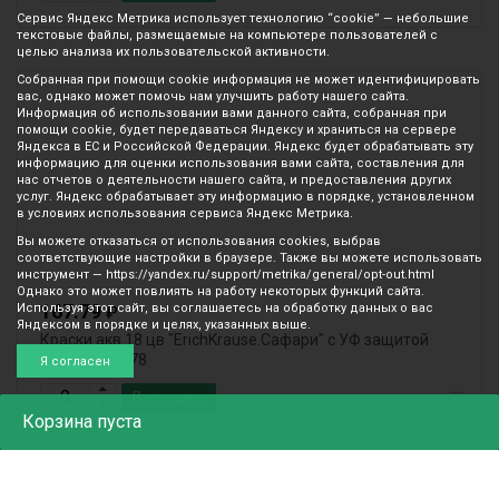
Сервис Яндекс Метрика использует технологию “cookie” — небольшие
текстовые файлы, размещаемые на компьютере пользователей с
целью анализа их пользовательской активности.
Собранная при помощи cookie информация не может идентифицировать
вас, однако может помочь нам улучшить работу нашего сайта.
Информация об использовании вами данного сайта, собранная при
помощи cookie, будет передаваться Яндексу и храниться на сервере
Яндекса в ЕС и Российской Федерации. Яндекс будет обрабатывать эту
информацию для оценки использования вами сайта, составления для
нас отчетов о деятельности нашего сайта, и предоставления других
услуг. Яндекс обрабатывает эту информацию в порядке, установленном
в условиях использования сервиса Яндекс Метрика.
Вы можете отказаться от использования cookies, выбрав
соответствующие настройки в браузере. Также вы можете использовать
инструмент — https://yandex.ru/support/metrika/general/opt-out.html
Однако это может повлиять на работу некоторых функций сайта.
167.79
Используя этот сайт, вы соглашаетесь на обработку данных о вас
₽
Яндексом в порядке и целях, указанных выше.
Краски акв 18 цв "ErichKrause.Сафари" с УФ защитой
пластик 61378
Я согласен
В корзину
Корзина
пуста