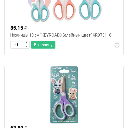
85.15
₽
Ножницы 13 cм "KEYROAD.Желейный цвет" KR973116
В корзину
63.89