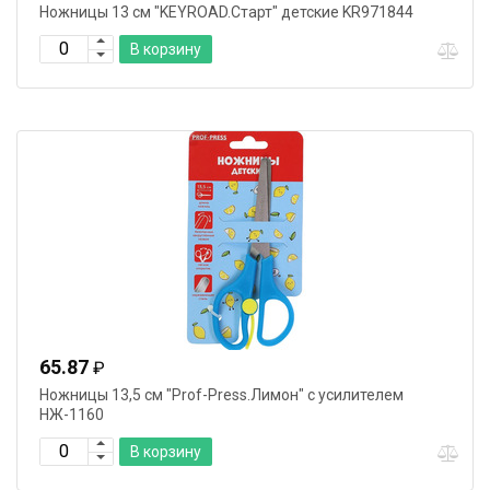
Ножницы 13 cм "KEYROAD.Старт" детские KR971844
В корзину
65.87
₽
Ножницы 13,5 cм "Prof-Press.Лимон" с усилителем
НЖ-1160
В корзину