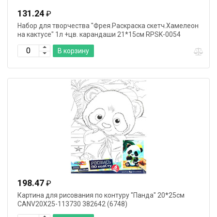
131.24
₽
Набор для творчества "Фрея.Раскраска скетч.Хамелеон
на кактусе" 1л +цв. карандаши 21*15см RPSK-0054
В корзину
198.47
₽
Картина для рисования по контуру "Панда" 20*25см
CANV20X25-113730 382642 (6748)