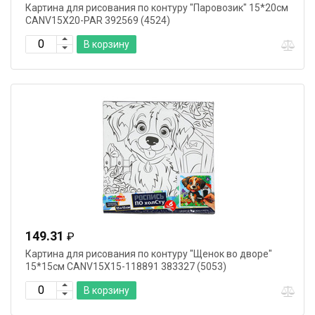
Картина для рисования по контуру "Паровозик" 15*20см
CANV15X20-PAR 392569 (4524)
В корзину
149.31
₽
Картина для рисования по контуру "Щенок во дворе"
15*15см CANV15X15-118891 383327 (5053)
В корзину