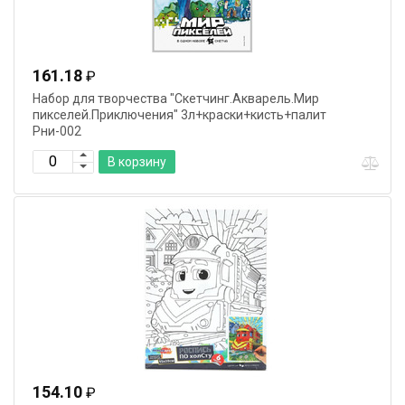
161.18
₽
Набор для творчества "Скетчинг.Акварель.Мир
пикселей.Приключения" 3л+краски+кисть+палит
Рни-002
В корзину
154.10
₽