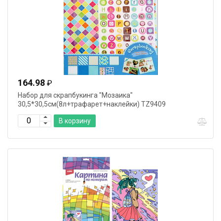
164.98
₽
Набор для скрапбукинга "Мозаика"
30,5*30,5см(8л+трафарет+наклейки) TZ9409
В корзину