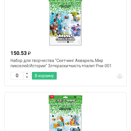
150.53
₽
Набор для творчества "Скетчинг.Акварель.Мир
пикселей.Истории" 3л+краски+кисть+палит Рни-001
В корзину