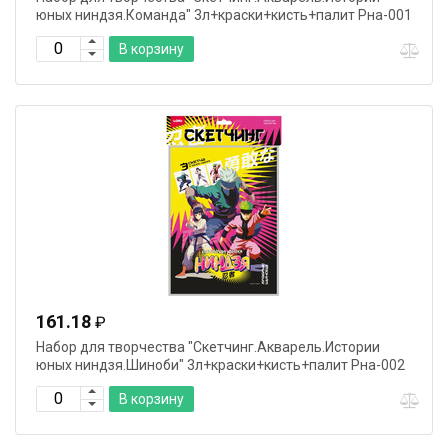
юных ниндзя.Команда" 3л+краски+кисть+палит Рна-001
В корзину
161.18
₽
Набор для творчества "Скетчинг.Акварель.Истории
юных ниндзя.Шиноби" 3л+краски+кисть+палит Рна-002
В корзину