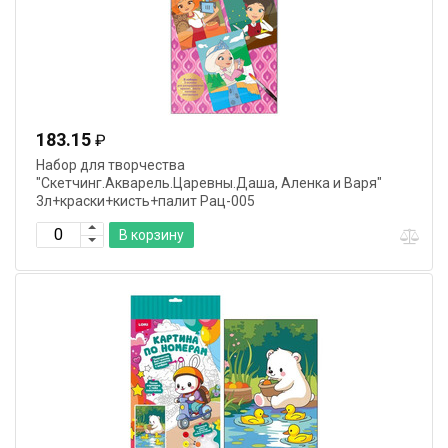
183.15
₽
Набор для творчества
"Скетчинг.Акварель.Царевны.Даша, Аленка и Варя"
3л+краски+кисть+палит Рац-005
В корзину