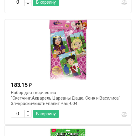
В корзину
183.15
₽
Набор для творчества
"Скетчинг.Акварель.Царевны.Даша, Соня и Василиса"
3л+краски+кисть+палит Рац-004
В корзину