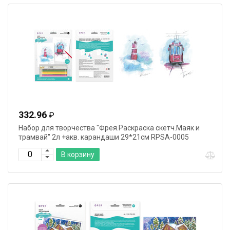
332.96
₽
Набор для творчества "Фрея.Раскраска скетч.Маяк и
трамвай" 2л +акв. карандаши 29*21см RPSA-0005
В корзину