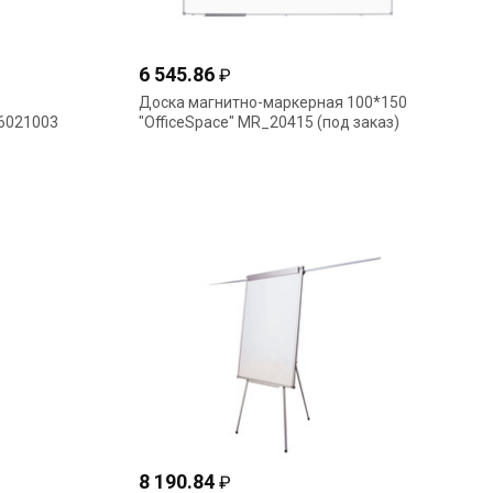
6 545.86
₽
Доска магнитно-маркерная 100*150
 6021003
"OfficeSpace" MR_20415 (под заказ)
8 190.84
₽