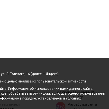
. Л. Толстого, 16 (далее — Яндекс).
й с целью анализа их пользовательской активности.
йта. Информация об использовании вами данного сайта,
 по России бесплатный
Все права защищены ©
с будет обрабатывать эту информацию для оценки использования
100-26-20
2003-2026 Вилор
 информацию в порядке, установленном в условиях
маем звонки
Разработка сайта