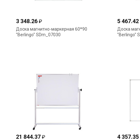
3 348.26
5 467.42
₽
Доска магнитно-маркерная 60*90
Доска маг
"Berlingo" SDm_07030
"Berlingo"
21 844.37
4 357.35
₽