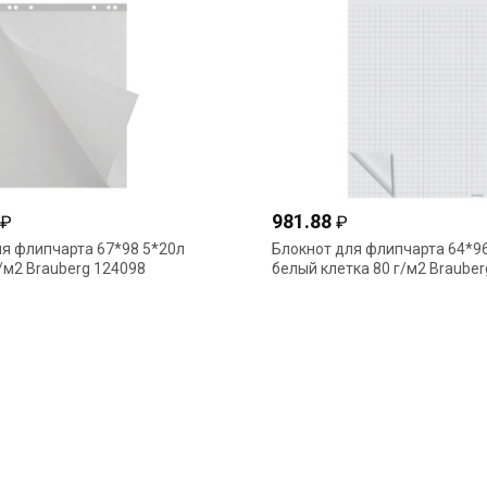
981.88
₽
₽
ля флипчарта 67*98 5*20л
Блокнот для флипчарта 64*9
/м2 Brauberg 124098
белый клетка 80 г/м2 Braube