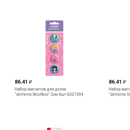
86.41
86.41
₽
₽
Набор магнитов для доски
Набор маг
"deVente.NicoNico" 3см 4шт 6021304
"deVente.S