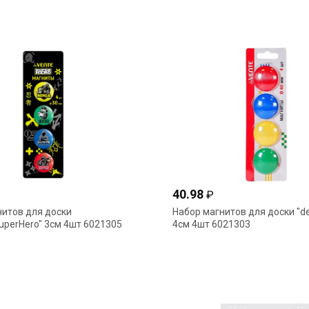
40.98
₽
нитов для доски
Набор магнитов для доски "d
uperHero" 3см 4шт 6021305
4см 4шт 6021303