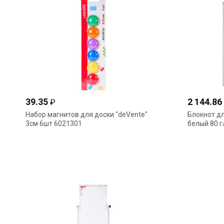
39.35
2 144.86
₽
Набор магнитов для доски "deVente"
Блокнот д
3см 6шт 6021301
белый 80 г