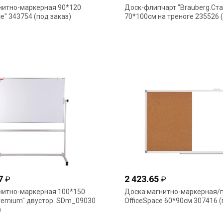
нитно-маркерная 90*120
Доск-флипчарт "Brauberg.Ста
ce" 343754 (под заказ)
70*100см на треноге 235526 (
97
2 423.65
₽
₽
нитно-маркерная 100*150
Доска магнитно-маркерная/
Premium" двустор. SDm_09030
OfficeSpace 60*90см 307416 (
)