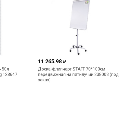
11 265.98
₽
6 50л
Доска-флипчарт STAFF 70*100см
rg 128647
передвижная на пятилучии 238003 (под
заказ)