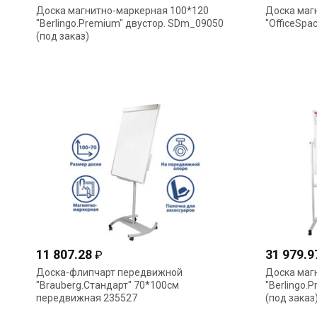
Доска магнитно-маркерная 100*120
Доска маг
"Berlingo.Premium" двустор. SDm_09050
"OfficeSpa
(под заказ)
11 807.28
31 979.
₽
Доска-флипчарт передвижной
Доска маг
"Brauberg.Стандарт" 70*100см
"Berlingo.
передвижная 235527
(под заказ