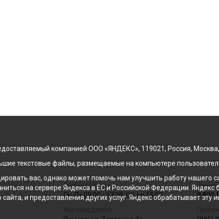
доставляемый компанией ООО «ЯНДЕКС», 119021, Россия, Москва, ул
льшие текстовые файлы, размещаемые на компьютере пользователе
ровать вас, однако может помочь нам улучшить работу нашего са
Время работы
Звонок
раниться на сервере Яндекса в ЕС и Российской Федерации. Яндек
Пн-Пт 09:00 - 17:30, Сб до 15:00
8 800 
о сайта, и предоставления других услуг. Яндекс обрабатывает эту
Мы находимся
Прини