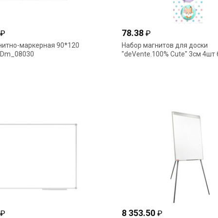
78.38
₽
₽
нитно-маркерная 90*120
Набор магнитов для доски
 SDm_08030
"deVente.100% Cute" 3см 4шт
8 353.50
₽
₽