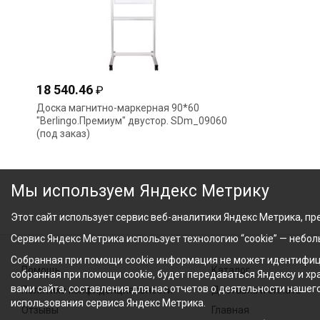
18 540.46
₽
Доска магнитно-маркерная 90*60
"Berlingo.Премиум" двустор. SDm_09060
(под заказ)
Мы используем Яндекс Метрику
Этот сайт использует сервис веб-аналитики Яндекс Метрика, пре
Сервис Яндекс Метрика использует технологию “cookie” — небо
Собранная при помощи cookie информация не может идентифици
Помощь
Каталог
собранная при помощи cookie, будет передаваться Яндексу и х
вами сайта, составления для нас отчетов о деятельности нашег
Политика конфиденциальности
Доставка и оплата
использования сервиса Яндекс Метрика.
Отзывы
Главная