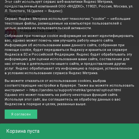
(846) 207-34-20
Этот сайт использует сервис веб-аналитики Яндекс Метрика,
предоставляемый компанией ООО «ЯНДЕКС», 119021, Россия, Москва, ул.
(846) 207-34-21
Л. Толстого, 16 (далее — Яндекс).
Обратный звонок
Сервис Яндекс Метрика использует технологию “cookie” — небольшие
текстовые файлы, размещаемые на компьютере пользователей с
целью анализа их пользовательской активности.
Разработка сайта
Собранная при помощи cookie информация не может идентифицировать
mediaidea
вас, однако может помочь нам улучшить работу нашего сайта.
Информация об использовании вами данного сайта, собранная при
помощи cookie, будет передаваться Яндексу и храниться на сервере
Яндекса в ЕС и Российской Федерации. Яндекс будет обрабатывать эту
информацию для оценки использования вами сайта, составления для
нас отчетов о деятельности нашего сайта, и предоставления других
услуг. Яндекс обрабатывает эту информацию в порядке, установленном
в условиях использования сервиса Яндекс Метрика.
Вы можете отказаться от использования cookies, выбрав
соответствующие настройки в браузере. Также вы можете использовать
инструмент — https://yandex.ru/support/metrika/general/opt-out.html
Однако это может повлиять на работу некоторых функций сайта.
Используя этот сайт, вы соглашаетесь на обработку данных о вас
Яндексом в порядке и целях, указанных выше.
Я согласен
Корзина
пуста