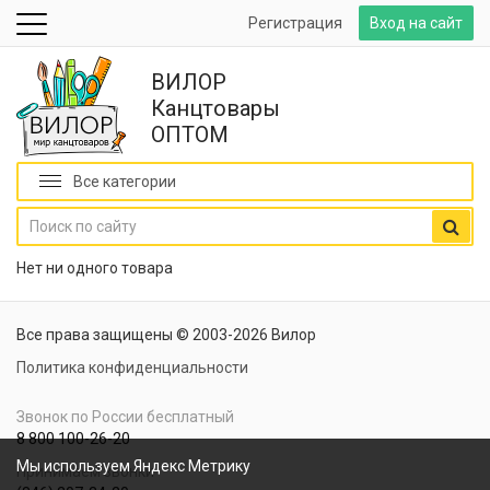
Регистрация
Вход на сайт
ВИЛОР
Канцтовары
ОПТОМ
Все категории
Нет ни одного товара
Все права защищены © 2003-2026 Вилор
Политика конфиденциальности
Звонок по России бесплатный
8 800 100-26-20
Мы используем Яндекс Метрику
Принимаем звонки