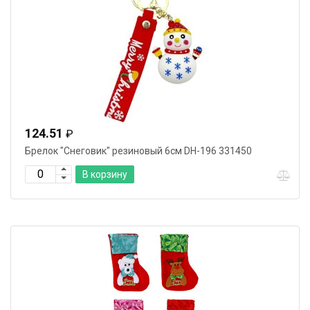
124.51
₽
Брелок "Снеговик" резиновый 6см DH-196 331450
В корзину