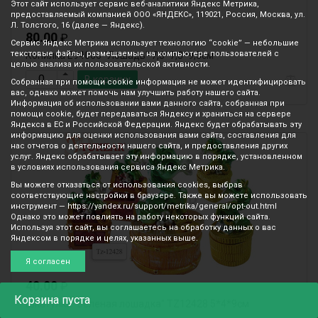
Этот сайт использует сервис веб-аналитики Яндекс Метрика,
предоставляемый компанией ООО «ЯНДЕКС», 119021, Россия, Москва, ул.
Л. Толстого, 16 (далее — Яндекс).
80.00
₽
Сервис Яндекс Метрика использует технологию “cookie” — небольшие
текстовые файлы, размещаемые на компьютере пользователей с
Копилка Е94066 "Лошадь" 7,3*7,3*9,5см
целью анализа их пользовательской активности.
В корзину
Собранная при помощи cookie информация не может идентифицировать
вас, однако может помочь нам улучшить работу нашего сайта.
Информация об использовании вами данного сайта, собранная при
помощи cookie, будет передаваться Яндексу и храниться на сервере
Яндекса в ЕС и Российской Федерации. Яндекс будет обрабатывать эту
информацию для оценки использования вами сайта, составления для
нас отчетов о деятельности нашего сайта, и предоставления других
услуг. Яндекс обрабатывает эту информацию в порядке, установленном
в условиях использования сервиса Яндекс Метрика.
Вы можете отказаться от использования cookies, выбрав
соответствующие настройки в браузере. Также вы можете использовать
инструмент — https://yandex.ru/support/metrika/general/opt-out.html
Однако это может повлиять на работу некоторых функций сайта.
Используя этот сайт, вы соглашаетесь на обработку данных о вас
Яндексом в порядке и целях, указанных выше.
Я согласен
40.00
₽
Корзина
пуста
Шкатулка "Зеленая лошадка" TZ12428 5*4*9см