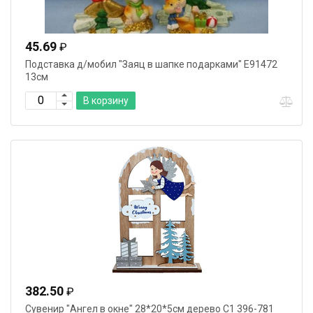
45.69
₽
Подставка д/мобил "Заяц в шапке подарками" Е91472
13см
В корзину
382.50
₽
Сувенир "Ангел в окне" 28*20*5см дерево С1 396-781