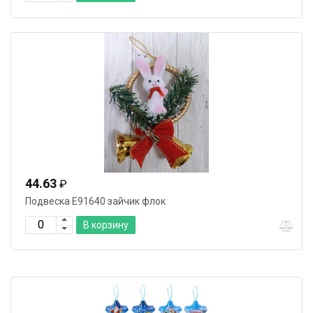
44.63
₽
Подвеска Е91640 зайчик флок
В корзину