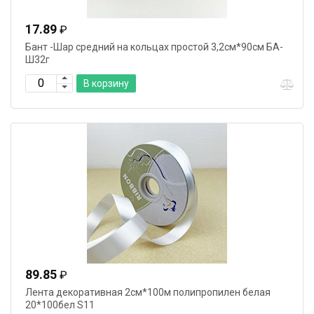
17.89
₽
Бант -Шар средний на кольцах простой 3,2см*90см БА-
Ш32г
В корзину
89.85
₽
Лента декоративная 2см*100м полипропилен белая
20*100бел S11