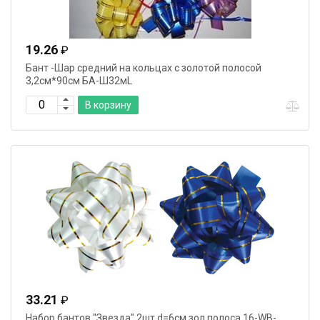
19.26
₽
Бант -Шар средний на кольцах с золотой полосой
3,2см*90см БА-Ш32мL
В корзину
33.21
₽
Набор бантов "Звезда" 2шт d=6см зол.полоса 16-WB-