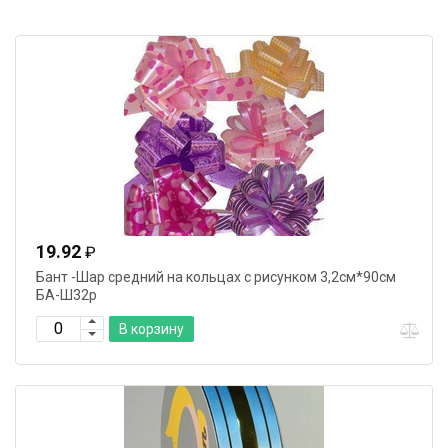
19.92
₽
Бант -Шар средний на кольцах с рисунком 3,2см*90см
БА-Ш32р
В корзину