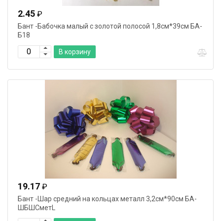
2.45
₽
Бант -Бабочка малый с золотой полосой 1,8см*39см БА-
Б18
В корзину
19.17
₽
Бант -Шар средний на кольцах металл 3,2см*90см БА-
ШБШСметL