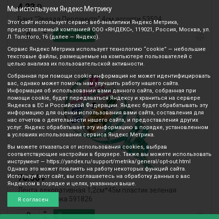
4.22
₽
Мы используем Яндекс Метрику
Бант "Звезда.Перламутр" 4см ассорти 53504
Этот сайт использует сервис веб-аналитики Яндекс Метрика,
предоставляемый компанией ООО «ЯНДЕКС», 119021, Россия, Москва, ул.
В корзину
Л. Толстого, 16 (далее — Яндекс).
Сервис Яндекс Метрика использует технологию “cookie” — небольшие
текстовые файлы, размещаемые на компьютере пользователей с
целью анализа их пользовательской активности.
Собранная при помощи cookie информация не может идентифицировать
вас, однако может помочь нам улучшить работу нашего сайта.
Информация об использовании вами данного сайта, собранная при
помощи cookie, будет передаваться Яндексу и храниться на сервере
Яндекса в ЕС и Российской Федерации. Яндекс будет обрабатывать эту
информацию для оценки использования вами сайта, составления для
нас отчетов о деятельности нашего сайта, и предоставления других
услуг. Яндекс обрабатывает эту информацию в порядке, установленном
в условиях использования сервиса Яндекс Метрика.
Вы можете отказаться от использования cookies, выбрав
соответствующие настройки в браузере. Также вы можете использовать
инструмент — https://yandex.ru/support/metrika/general/opt-out.html
Однако это может повлиять на работу некоторых функций сайта.
76.56
Используя этот сайт, вы соглашаетесь на обработку данных о вас
₽
Яндексом в порядке и целях, указанных выше.
Лента декоративная 1,2см*45м пластик зеленая
Золотая сказка 591826
Я согласен
В корзину