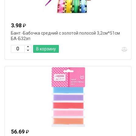
3.98
₽
Бант -Бабочка средний с золотой полосой 3,2см*51см
БА-Б32зп
В корзину
56.69
₽