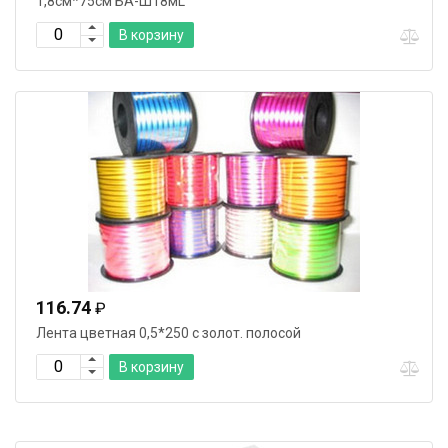
1,8см*75см БА-Ш18мL
В корзину
116.74
₽
Лента цветная 0,5*250 с золот. полосой
В корзину