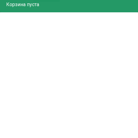
Корзина
пуста
25.94
₽
Бант -Шар большой на кольцах перламутр 5см*140см
БА-Ш50прL
В корзину