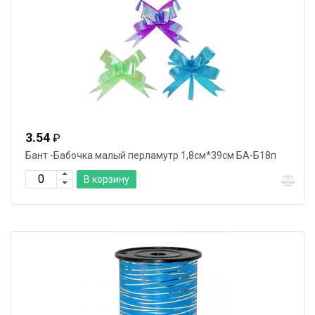
3.54
₽
Бант -Бабочка малый перламутр 1,8см*39см БА-Б18п
В корзину