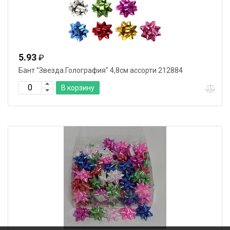
5.93
₽
Бант "Звезда.Голография" 4,8см ассорти 212884
В корзину