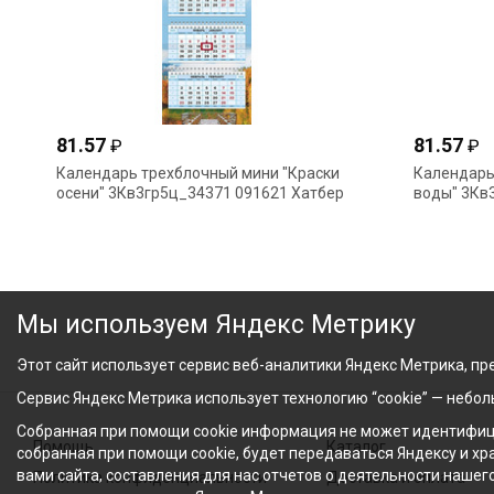
81.57
81.57
₽
₽
Календарь трехблочный мини "Краски
Календарь
осени" 3Кв3гр5ц_34371 091621 Хатбер
воды" 3Кв
Мы используем Яндекс Метрику
Этот сайт использует сервис веб-аналитики Яндекс Метрика, пре
Сервис Яндекс Метрика использует технологию “cookie” — небо
Собранная при помощи cookie информация не может идентифици
Помощь
Каталог
собранная при помощи cookie, будет передаваться Яндексу и х
вами сайта, составления для нас отчетов о деятельности нашег
Политика конфиденциальности
Доставка и оплата