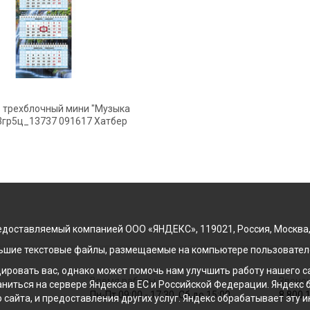
 трехблочный мини "Музыка
3гр5ц_13737 091617 Хатбер
доставляемый компанией ООО «ЯНДЕКС», 119021, Россия, Москва, ул
льшие текстовые файлы, размещаемые на компьютере пользователе
ровать вас, однако может помочь нам улучшить работу нашего са
Время работы
Звонок
раниться на сервере Яндекса в ЕС и Российской Федерации. Яндек
Пн-Пт 09:00 - 17:30, Сб до 15:00
8 800 
о сайта, и предоставления других услуг. Яндекс обрабатывает эту