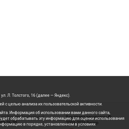
. Л. Толстого, 16 (далее — Яндекс).
й с целью анализа их пользовательской активности.
йта. Информация об использовании вами данного сайта,
 по России бесплатный
Все права защищены ©
с будет обрабатывать эту информацию для оценки использования
100-26-20
2003-2026 Вилор
 информацию в порядке, установленном в условиях