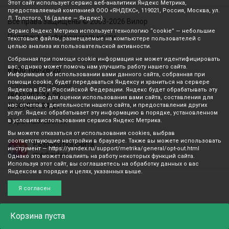
Этот сайт использует сервис веб-аналитики Яндекс Метрика,
предоставляемый компанией ООО «ЯНДЕКС», 119021, Россия, Москва, ул.
Л. Толстого, 16 (далее — Яндекс).
Все права защищены © 2003-2026 Вилор
Сервис Яндекс Метрика использует технологию “cookie” — небольшие
Политика конфиденциальности
текстовые файлы, размещаемые на компьютере пользователей с
целью анализа их пользовательской активности.
Звонок по России бесплатный
Собранная при помощи cookie информация не может идентифицировать
вас, однако может помочь нам улучшить работу нашего сайта.
8 800 100-26-20
Информация об использовании вами данного сайта, собранная при
помощи cookie, будет передаваться Яндексу и храниться на сервере
Принимаем звонки
Яндекса в ЕС и Российской Федерации. Яндекс будет обрабатывать эту
(846) 207-34-20
информацию для оценки использования вами сайта, составления для
(846) 207-34-21
нас отчетов о деятельности нашего сайта, и предоставления других
услуг. Яндекс обрабатывает эту информацию в порядке, установленном
Обратный звонок
в условиях использования сервиса Яндекс Метрика.
Вы можете отказаться от использования cookies, выбрав
соответствующие настройки в браузере. Также вы можете использовать
Разработка сайта
инструмент — https://yandex.ru/support/metrika/general/opt-out.html
mediaidea
Однако это может повлиять на работу некоторых функций сайта.
Используя этот сайт, вы соглашаетесь на обработку данных о вас
Яндексом в порядке и целях, указанных выше.
Я согласен
Корзина
пуста