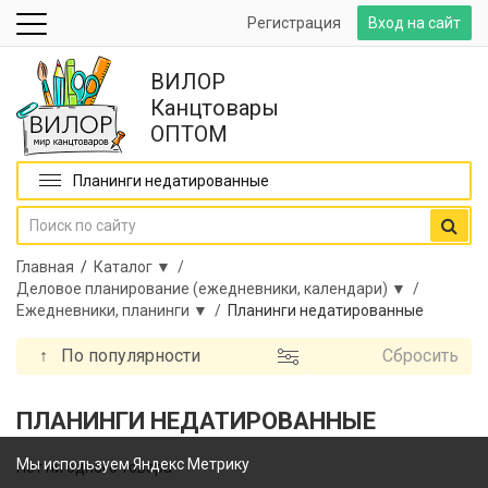
Регистрация
Вход на сайт
ВИЛОР
Канцтовары
ОПТОМ
Планинги недатированные
Главная
/
Каталог ▼ /
Деловое планирование (ежедневники, календари) ▼ /
Ежедневники, планинги ▼ /
Планинги недатированные
↑
По популярности
Сбросить
ПЛАНИНГИ НЕДАТИРОВАННЫЕ
Мы используем Яндекс Метрику
Нет ни одного товара