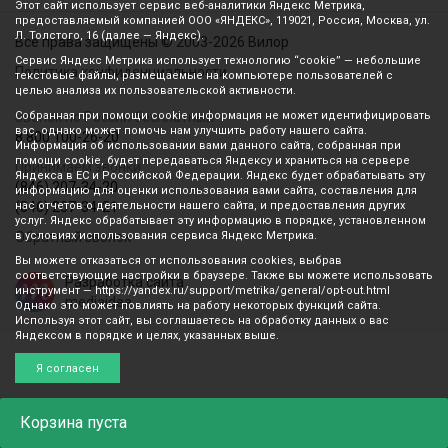
Этот сайт использует сервис веб-аналитики Яндекс Метрика,
предоставляемый компанией ООО «ЯНДЕКС», 119021, Россия, Москва, ул.
Л. Толстого, 16 (далее — Яндекс).
Все права защищены © 2003-2026 Вилор
Сервис Яндекс Метрика использует технологию “cookie” — небольшие
Политика конфиденциальности
текстовые файлы, размещаемые на компьютере пользователей с
целью анализа их пользовательской активности.
Звонок по России бесплатный
Собранная при помощи cookie информация не может идентифицировать
вас, однако может помочь нам улучшить работу нашего сайта.
8 800 100-26-20
Информация об использовании вами данного сайта, собранная при
помощи cookie, будет передаваться Яндексу и храниться на сервере
Принимаем звонки
Яндекса в ЕС и Российской Федерации. Яндекс будет обрабатывать эту
(846) 207-34-20
информацию для оценки использования вами сайта, составления для
(846) 207-34-21
нас отчетов о деятельности нашего сайта, и предоставления других
услуг. Яндекс обрабатывает эту информацию в порядке, установленном
Обратный звонок
в условиях использования сервиса Яндекс Метрика.
Вы можете отказаться от использования cookies, выбрав
соответствующие настройки в браузере. Также вы можете использовать
Разработка сайта
инструмент — https://yandex.ru/support/metrika/general/opt-out.html
mediaidea
Однако это может повлиять на работу некоторых функций сайта.
Используя этот сайт, вы соглашаетесь на обработку данных о вас
Яндексом в порядке и целях, указанных выше.
Я согласен
Корзина
пуста