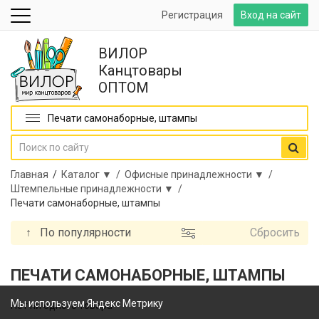
Регистрация
Вход на сайт
ВИЛОР
Канцтовары
ОПТОМ
Печати самонаборные, штампы
Главная
/
Каталог ▼ /
Офисные принадлежности ▼ /
Штемпельные принадлежности ▼ /
Печати самонаборные, штампы
↑
По популярности
Сбросить
ПЕЧАТИ САМОНАБОРНЫЕ, ШТАМПЫ
Мы используем Яндекс Метрику
Нет ни одного товара