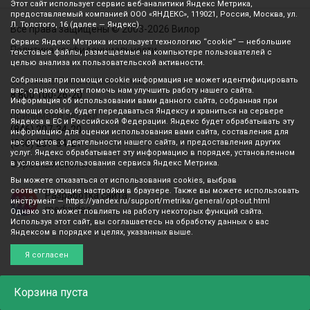
Этот сайт использует сервис веб-аналитики Яндекс Метрика,
предоставляемый компанией ООО «ЯНДЕКС», 119021, Россия, Москва, ул.
Л. Толстого, 16 (далее — Яндекс).
Все права защищены © 2003-2026 Вилор
Сервис Яндекс Метрика использует технологию “cookie” — небольшие
Политика конфиденциальности
текстовые файлы, размещаемые на компьютере пользователей с
целью анализа их пользовательской активности.
Звонок по России бесплатный
Собранная при помощи cookie информация не может идентифицировать
вас, однако может помочь нам улучшить работу нашего сайта.
8 800 100-26-20
Информация об использовании вами данного сайта, собранная при
помощи cookie, будет передаваться Яндексу и храниться на сервере
Принимаем звонки
Яндекса в ЕС и Российской Федерации. Яндекс будет обрабатывать эту
(846) 207-34-20
информацию для оценки использования вами сайта, составления для
(846) 207-34-21
нас отчетов о деятельности нашего сайта, и предоставления других
услуг. Яндекс обрабатывает эту информацию в порядке, установленном
Обратный звонок
в условиях использования сервиса Яндекс Метрика.
Вы можете отказаться от использования cookies, выбрав
соответствующие настройки в браузере. Также вы можете использовать
Разработка сайта
инструмент — https://yandex.ru/support/metrika/general/opt-out.html
mediaidea
Однако это может повлиять на работу некоторых функций сайта.
Используя этот сайт, вы соглашаетесь на обработку данных о вас
Яндексом в порядке и целях, указанных выше.
Я согласен
Корзина
пуста