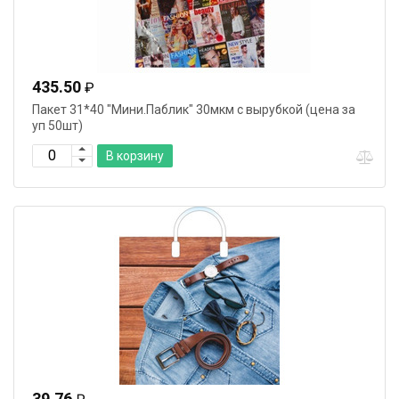
435.50
₽
Пакет 31*40 "Мини.Паблик" 30мкм с вырубкой (цена за
уп 50шт)
В корзину
39.76