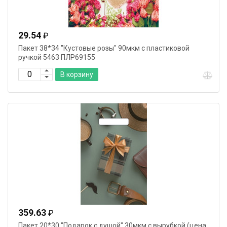
29.54
₽
Пакет 38*34 "Кустовые розы" 90мкм с пластиковой
ручкой 5463 ПЛР69155
В корзину
359.63
₽
Пакет 20*30 "Подарок с душой" 30мкм с вырубкой (цена