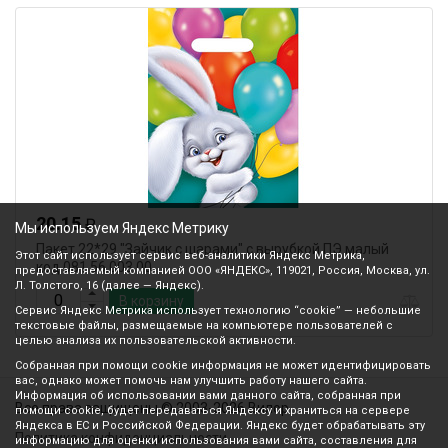
20.15
₽
Мы используем Яндекс Метрику
Пакет 22*29 "Зайчик с шарами" с вырубкой ПЭ малый
Этот сайт использует сервис веб-аналитики Яндекс Метрика,
код 081 56.003.00
предоставляемый компанией ООО «ЯНДЕКС», 119021, Россия, Москва, ул.
Л. Толстого, 16 (далее — Яндекс).
В корзину
Сервис Яндекс Метрика использует технологию “cookie” — небольшие
текстовые файлы, размещаемые на компьютере пользователей с
целью анализа их пользовательской активности.
Собранная при помощи cookie информация не может идентифицировать
вас, однако может помочь нам улучшить работу нашего сайта.
Информация об использовании вами данного сайта, собранная при
Все права защищены © 2003-2026 Вилор
помощи cookie, будет передаваться Яндексу и храниться на сервере
Яндекса в ЕС и Российской Федерации. Яндекс будет обрабатывать эту
Политика конфиденциальности
информацию для оценки использования вами сайта, составления для