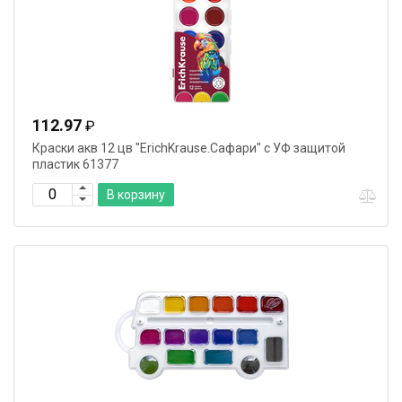
112.97
₽
Краски акв 12 цв "ErichKrause.Сафари" с УФ защитой
пластик 61377
В корзину