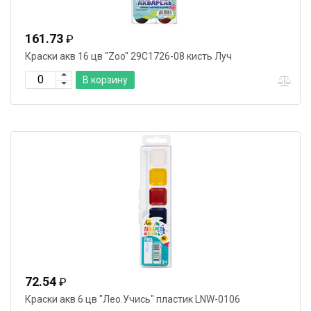
161.73
₽
Краски акв 16 цв "Zoo" 29С1726-08 кисть Луч
В корзину
72.54
₽
Краски акв 6 цв "Лео.Учись" пластик LNW-0106