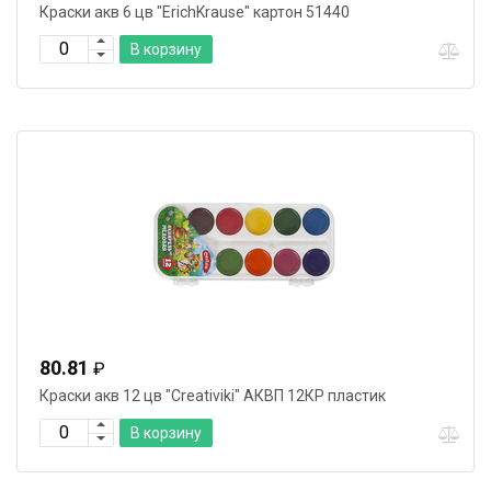
Краски акв 6 цв "ErichKrause" картон 51440
В корзину
80.81
₽
Краски акв 12 цв "Creativiki" АКВП 12КР пластик
В корзину