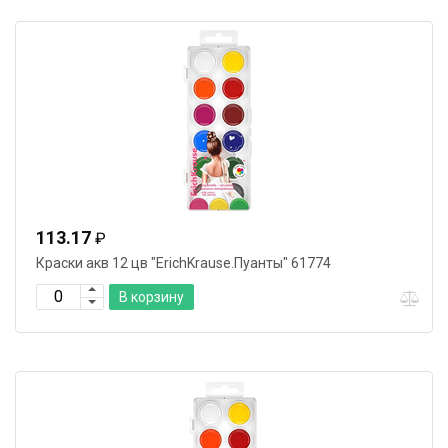
113.17
₽
Краски акв 12 цв "ErichKrause.Пуанты" 61774
В корзину