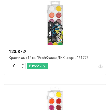
123.87
₽
Краски акв 12 цв "ErichKrause.ДНК спорта" 61775
В корзину