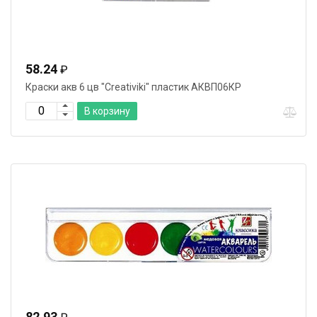
58.24
₽
Краски акв 6 цв "Creativiki" пластик АКВП06КР
В корзину
82.93