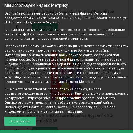
167.79
₽
Мы используем Яндекс Метрику
Краски акв 18 цв "ErichKrause.Сафари" с УФ защитой
Этот сайт использует сервис веб-аналитики Яндекс Метрика,
пластик 61378
предоставляемый компанией ООО «ЯНДЕКС», 119021, Россия, Москва, ул.
Л. Толстого, 16 (далее — Яндекс).
В корзину
Сервис Яндекс Метрика использует технологию “cookie” — небольшие
текстовые файлы, размещаемые на компьютере пользователей с
целью анализа их пользовательской активности.
Собранная при помощи cookie информация не может идентифицировать
вас, однако может помочь нам улучшить работу нашего сайта.
Информация об использовании вами данного сайта, собранная при
помощи cookie, будет передаваться Яндексу и храниться на сервере
Яндекса в ЕС и Российской Федерации. Яндекс будет обрабатывать эту
информацию для оценки использования вами сайта, составления для
нас отчетов о деятельности нашего сайта, и предоставления других
услуг. Яндекс обрабатывает эту информацию в порядке, установленном
в условиях использования сервиса Яндекс Метрика.
Вы можете отказаться от использования cookies, выбрав
соответствующие настройки в браузере. Также вы можете использовать
инструмент — https://yandex.ru/support/metrika/general/opt-out.html
Однако это может повлиять на работу некоторых функций сайта.
185.90
Используя этот сайт, вы соглашаетесь на обработку данных о вас
₽
Яндексом в порядке и целях, указанных выше.
Краски акв 24 цв "ErichKrause.Веселые друзья" с УФ
защитой пластик 61368
Я согласен
В корзину