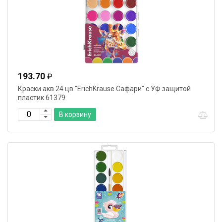
193.70
₽
Краски акв 24 цв "ErichKrause.Сафари" с УФ защитой
пластик 61379
В корзину