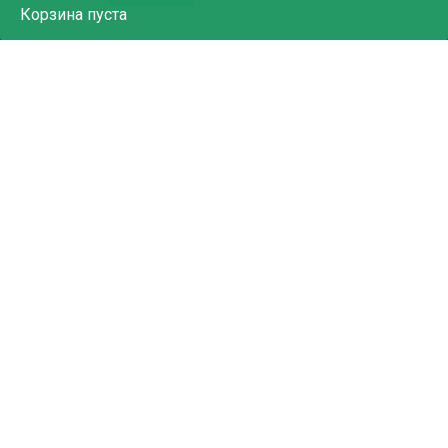
Корзина
пуста
157.73
₽
Краски акв 18 цв "ErichKrause.Веселые друзья" 61367
В корзину