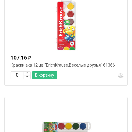
107.16
₽
Краски акв 12 цв "ErichKrause.Веселые друзья" 61366
В корзину