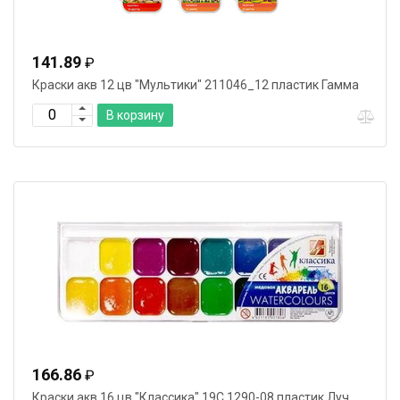
141.89
₽
Краски акв 12 цв "Мультики" 211046_12 пластик Гамма
В корзину
166.86
₽
Краски акв 16 цв "Классика" 19С 1290-08 пластик Луч