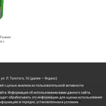
 "Рыжие
я с
. Л. Толстого, 16 (далее — Яндекс).
й с целью анализа их пользовательской активности.
йта. Информация об использовании вами данного сайта,
 по России бесплатный
Все права защищены ©
с будет обрабатывать эту информацию для оценки использования
100-26-20
2003-2026 Вилор
 информацию в порядке, установленном в условиях