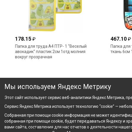
178.15
467.10
₽
₽
Папка для труда А4 ПТР- 1 "Веселый
Папка для 
авокадик" пластик 2см 1отд молния
ткань 6см 
вокруг прозрачная
Мы используем Яндекс Метрику
Этот сайт использует сервис веб-аналитики Яндекс Метрика, пре
Сервис Яндекс Метрика использует технологию “cookie” — небо
Собранная при помощи cookie информация не может идентифици
Помощь
Каталог
собранная при помощи cookie, будет передаваться Яндексу и х
вами сайта, составления для нас отчетов о деятельности нашег
Политика конфиденциальности
Доставка и оплата