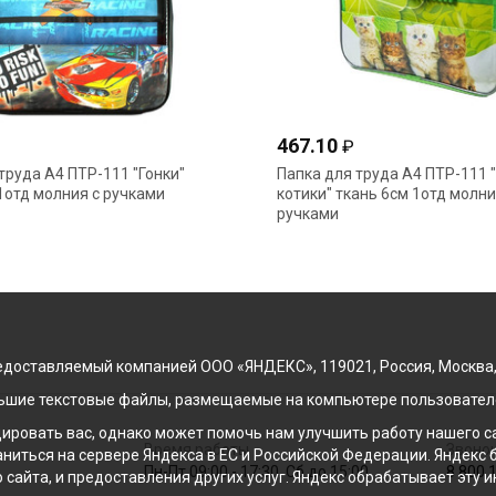
467.10
₽
труда А4 ПТР-111 "Гонки"
Папка для труда А4 ПТР-111
1отд молния с ручками
котики" ткань 6см 1отд молни
ручками
доставляемый компанией ООО «ЯНДЕКС», 119021, Россия, Москва, ул
льшие текстовые файлы, размещаемые на компьютере пользователе
ровать вас, однако может помочь нам улучшить работу нашего са
Время работы
Звонок
раниться на сервере Яндекса в ЕС и Российской Федерации. Яндек
Пн-Пт 09:00 - 17:30, Сб до 15:00
8 800 
о сайта, и предоставления других услуг. Яндекс обрабатывает эту