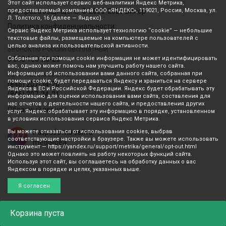
Этот сайт использует сервис веб-аналитики Яндекс Метрика,
Все права защищены © 2003-2026 Вилор
предоставляемый компанией ООО «ЯНДЕКС», 119021, Россия, Москва, ул.
Л. Толстого, 16 (далее — Яндекс).
Политика конфиденциальности
Сервис Яндекс Метрика использует технологию “cookie” — небольшие
текстовые файлы, размещаемые на компьютере пользователей с
целью анализа их пользовательской активности.
Звонок по России бесплатный
8 800 100-26-20
Собранная при помощи cookie информация не может идентифицировать
вас, однако может помочь нам улучшить работу нашего сайта.
Принимаем звонки
Информация об использовании вами данного сайта, собранная при
помощи cookie, будет передаваться Яндексу и храниться на сервере
(846) 207-34-20
Яндекса в ЕС и Российской Федерации. Яндекс будет обрабатывать эту
(846) 207-34-21
информацию для оценки использования вами сайта, составления для
нас отчетов о деятельности нашего сайта, и предоставления других
Обратный звонок
услуг. Яндекс обрабатывает эту информацию в порядке, установленном
в условиях использования сервиса Яндекс Метрика.
Вы можете отказаться от использования cookies, выбрав
Разработка сайта
соответствующие настройки в браузере. Также вы можете использовать
mediaidea
инструмент — https://yandex.ru/support/metrika/general/opt-out.html
Однако это может повлиять на работу некоторых функций сайта.
Используя этот сайт, вы соглашаетесь на обработку данных о вас
Яндексом в порядке и целях, указанных выше.
Я согласен
Корзина
пуста