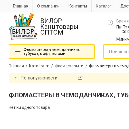
Главная
О компании
Контакты
Каталог
Дост
ВИЛОР
Время
Канцтовары
Пн-Пт
ОПТОМ
Сб
0
Миним
Фломастеры в чемоданчиках,
тубусах, с эффектами
Главная
/
Каталог ▼ /
Фломастеры ▼ /
Фломастеры в чемод
↑
По популярности
ФЛОМАСТЕРЫ В ЧЕМОДАНЧИКАХ, ТУБ
Нет ни одного товара