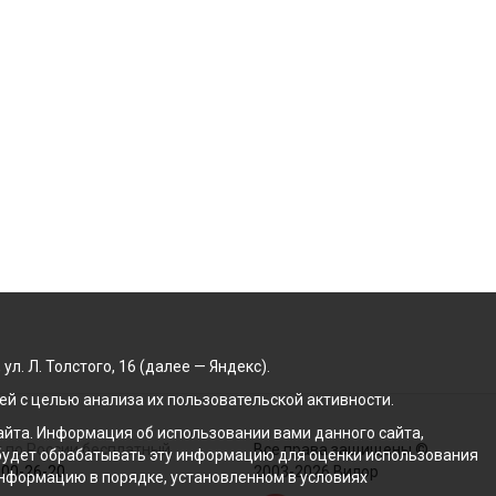
. Л. Толстого, 16 (далее — Яндекс).
й с целью анализа их пользовательской активности.
йта. Информация об использовании вами данного сайта,
 по России бесплатный
Все права защищены ©
с будет обрабатывать эту информацию для оценки использования
100-26-20
2003-2026 Вилор
 информацию в порядке, установленном в условиях