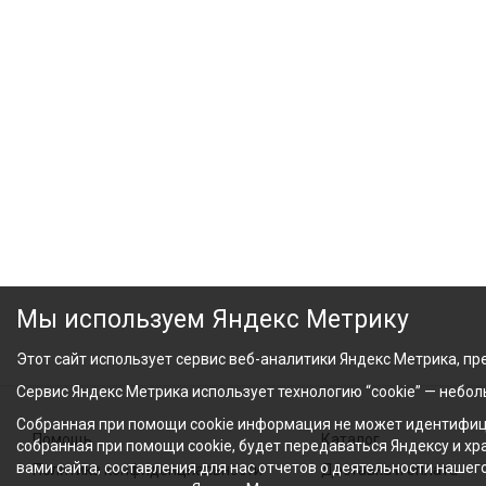
Мы используем Яндекс Метрику
Этот сайт использует сервис веб-аналитики Яндекс Метрика, пре
Сервис Яндекс Метрика использует технологию “cookie” — небо
Собранная при помощи cookie информация не может идентифици
Помощь
Каталог
собранная при помощи cookie, будет передаваться Яндексу и х
вами сайта, составления для нас отчетов о деятельности нашег
Политика конфиденциальности
Доставка и оплата