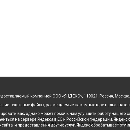
доставляемый компанией ООО «ЯНДЕКС», 119021, Россия, Москва, ул
льшие текстовые файлы, размещаемые на компьютере пользователе
ровать вас, однако может помочь нам улучшить работу нашего са
Время работы
Звонок
раниться на сервере Яндекса в ЕС и Российской Федерации. Яндек
Пн-Пт 09:00 - 17:30, Сб до 15:00
8 800 
о сайта, и предоставления других услуг. Яндекс обрабатывает эту