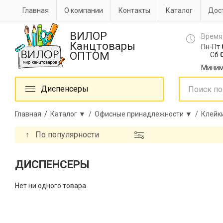
Главная
О компании
Контакты
Каталог
Дост
ВИЛОР
Время
Канцтовары
Пн-Пт
ОПТОМ
Сб
0
Миним
Диспенсеры
Главная
/
Каталог ▼ /
Офисные принадлежности ▼ /
Клейк
↑
По популярности
ДИСПЕНСЕРЫ
Нет ни одного товара