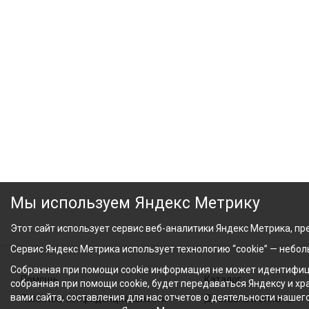
Мы используем Яндекс Метрику
Этот сайт использует сервис веб-аналитики Яндекс Метрика, пре
Сервис Яндекс Метрика использует технологию “cookie” — небо
Собранная при помощи cookie информация не может идентифици
Помощь
Каталог
собранная при помощи cookie, будет передаваться Яндексу и х
вами сайта, составления для нас отчетов о деятельности нашег
Политика конфиденциальности
Доставка и оплата