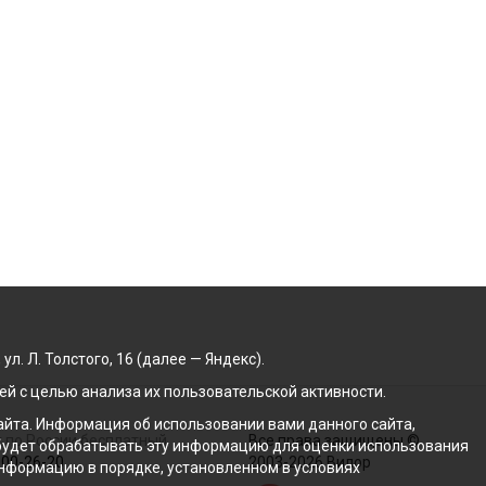
. Л. Толстого, 16 (далее — Яндекс).
й с целью анализа их пользовательской активности.
йта. Информация об использовании вами данного сайта,
 по России бесплатный
Все права защищены ©
с будет обрабатывать эту информацию для оценки использования
100-26-20
2003-2026 Вилор
 информацию в порядке, установленном в условиях