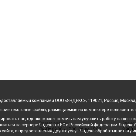
доставляемый компанией ООО «ЯНДЕКС», 119021, Россия, Москва, ул
льшие текстовые файлы, размещаемые на компьютере пользователе
ровать вас, однако может помочь нам улучшить работу нашего са
Время работы
Звонок
раниться на сервере Яндекса в ЕС и Российской Федерации. Яндек
Пн-Пт 09:00 - 17:30, Сб до 15:00
8 800 
о сайта, и предоставления других услуг. Яндекс обрабатывает эту