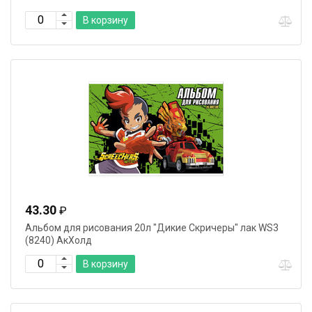
В корзину
43.30
₽
Альбом для рисования 20л "Дикие Скричеры" лак WS3
(8240) АкХолд
В корзину