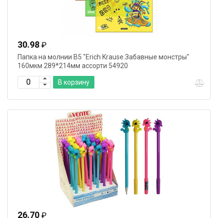
30.98
₽
Папка на молнии В5 "Erich Krause.Забавные монстры"
160мкм 289*214мм ассорти 54920
В корзину
26.70
₽