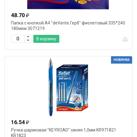
грипа
С
48.70
₽
Папка с кнопкой А4 "deVente.Герб" фиолетовый 335*240
блестками
180мкм 3071219
Металлик
В корзину
Откидная
планка
Наличие
НОВИНКА
ручки
Тип
застежки
Материал
корпуса
Форма
корпуса
Толщина
16.54
₽
корпуса
Размер
Ручка шариковая "KEYROAD" синяя 1,0мм KR971821
KR1823