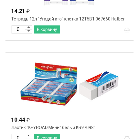
14.21
₽
Тетрадь 12л "Угадай кто" клетка 12Т5В1 067660 Hatber
В корзину
10.44
₽
Ластик "KEYROAD.Мини" белый KR970981
В корзину