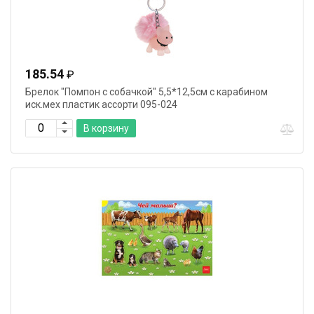
185.54
₽
Брелок "Помпон с собачкой" 5,5*12,5см с карабином
иск.мех пластик ассорти 095-024
В корзину