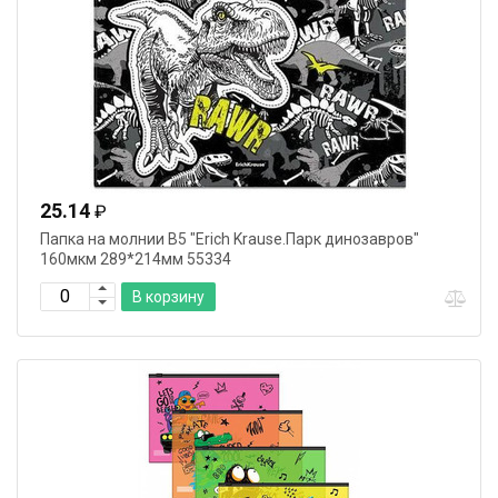
25.14
₽
Папка на молнии В5 "Erich Krause.Парк динозавров"
160мкм 289*214мм 55334
В корзину