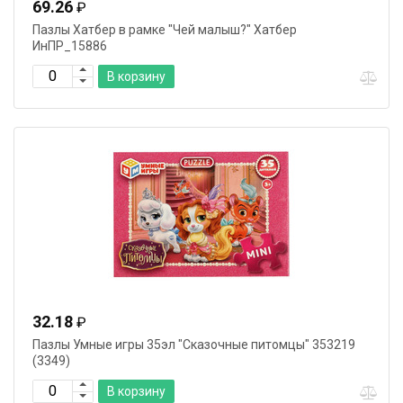
69.26
₽
Пазлы Хатбер в рамке "Чей малыш?" Хатбер
ИнПР_15886
В корзину
32.18
₽
Пазлы Умные игры 35эл "Сказочные питомцы" 353219
(3349)
В корзину