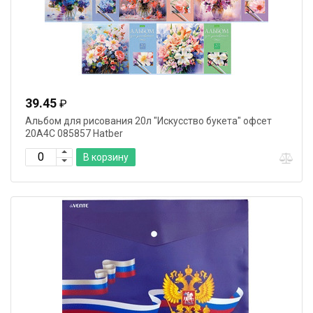
обложка
Тип
крепления
Граммовка
Диаметр
грифеля
39.45
₽
Количество
Альбом для рисования 20л "Искусство букета" офсет
шт. в
20А4С 085857 Hatber
наборе
В корзину
Диаметр
пишущего
узла
Тип
Цвет
чернил
Игольчатый
наконечник
Наличие