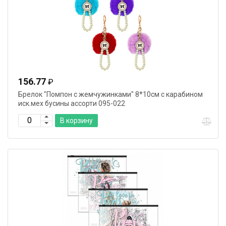
156.77
₽
Брелок "Помпон с жемчужинками" 8*10см с карабином
иск.мех бусины ассорти 095-022
В корзину