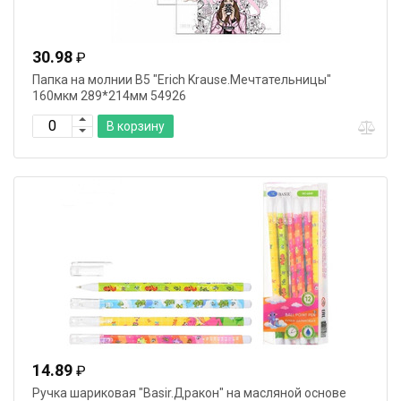
30.98
₽
Папка на молнии В5 "Erich Krause.Мечтательницы"
160мкм 289*214мм 54926
В корзину
14.89
₽
Ручка шариковая "Basir.Дракон" на масляной основе