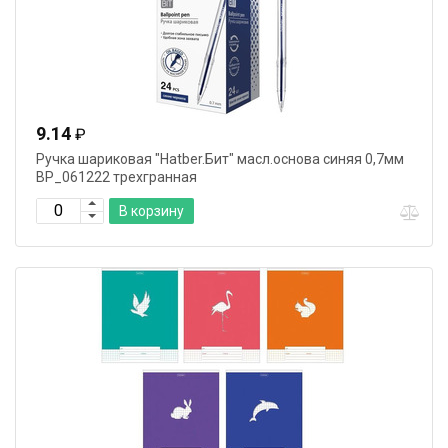
9.14
₽
Ручка шариковая "Hatber.Бит" масл.основа синяя 0,7мм
ВР_061222 трехгранная
В корзину