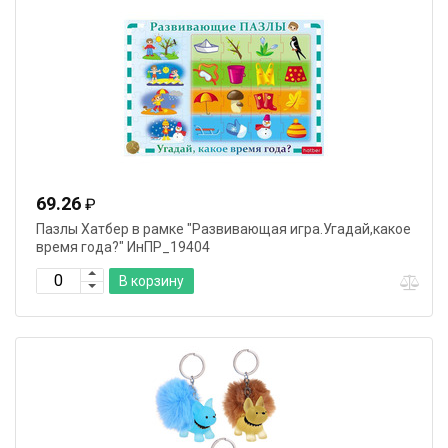
69.26
₽
Пазлы Хатбер в рамке "Развивающая игра.Угадай,какое
время года?" ИнПР_19404
В корзину