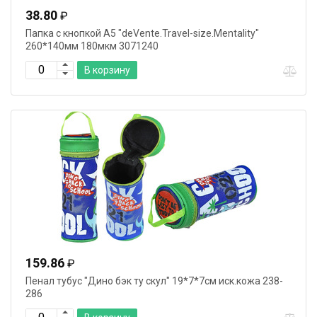
38.80
₽
Папка с кнопкой А5 "deVente.Travel-size.Mentality"
260*140мм 180мкм 3071240
В корзину
159.86
₽
Пенал тубус "Дино бэк ту скул" 19*7*7см иск.кожа 238-
286