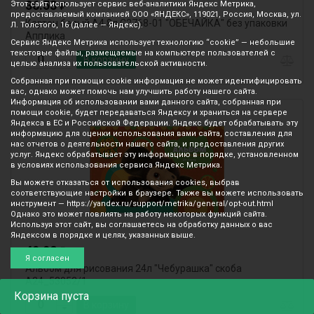
36.53
Этот сайт использует сервис веб-аналитики Яндекс Метрика,
₽
предоставляемый компанией ООО «ЯНДЕКС», 119021, Россия, Москва, ул.
Картон белый А4 8л С2768-01 "ОБЕЧАЙКА" без упаковки
Л. Толстого, 16 (далее — Яндекс).
Апплика
Сервис Яндекс Метрика использует технологию “cookie” — небольшие
текстовые файлы, размещаемые на компьютере пользователей с
В корзину
целью анализа их пользовательской активности.
Собранная при помощи cookie информация не может идентифицировать
вас, однако может помочь нам улучшить работу нашего сайта.
Информация об использовании вами данного сайта, собранная при
помощи cookie, будет передаваться Яндексу и храниться на сервере
Яндекса в ЕС и Российской Федерации. Яндекс будет обрабатывать эту
информацию для оценки использования вами сайта, составления для
нас отчетов о деятельности нашего сайта, и предоставления других
услуг. Яндекс обрабатывает эту информацию в порядке, установленном
в условиях использования сервиса Яндекс Метрика.
Вы можете отказаться от использования cookies, выбрав
соответствующие настройки в браузере. Также вы можете использовать
инструмент — https://yandex.ru/support/metrika/general/opt-out.html
Однако это может повлиять на работу некоторых функций сайта.
Используя этот сайт, вы соглашаетесь на обработку данных о вас
Яндексом в порядке и целях, указанных выше.
49.98
₽
Я согласен
Альбом для рисования 24л "Чебурашка" скоба
А24_53052/1
Корзина
пуста
В корзину