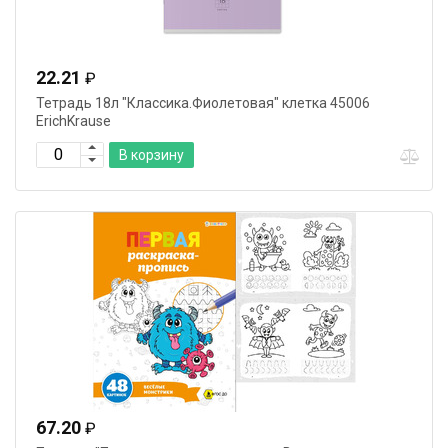
22.21
₽
Тетрадь 18л "Классика.Фиолетовая" клетка 45006
ErichKrause
В корзину
67.20
₽