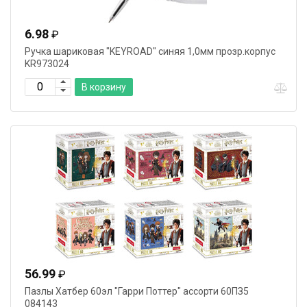
6.98
₽
Ручка шариковая "KEYROAD" синяя 1,0мм прозр.корпус
KR973024
В корзину
56.99
₽
Пазлы Хатбер 60эл "Гарри Поттер" ассорти 60ПЗ5
084143