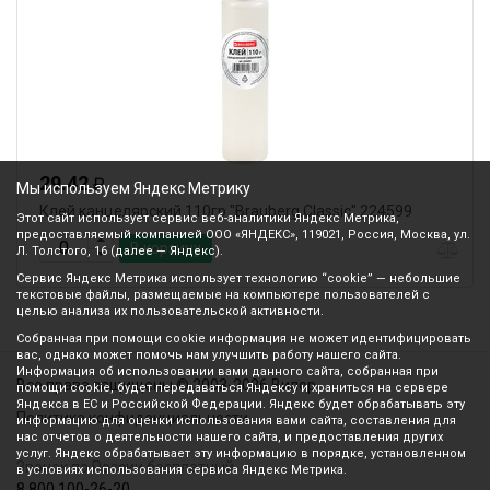
29.42
₽
Мы используем Яндекс Метрику
Клей канцелярский 110гр "Brauberg.Classic" 224599
Этот сайт использует сервис веб-аналитики Яндекс Метрика,
предоставляемый компанией ООО «ЯНДЕКС», 119021, Россия, Москва, ул.
В корзину
Л. Толстого, 16 (далее — Яндекс).
Сервис Яндекс Метрика использует технологию “cookie” — небольшие
текстовые файлы, размещаемые на компьютере пользователей с
целью анализа их пользовательской активности.
Собранная при помощи cookie информация не может идентифицировать
вас, однако может помочь нам улучшить работу нашего сайта.
Информация об использовании вами данного сайта, собранная при
Все права защищены © 2003-2026 Вилор
помощи cookie, будет передаваться Яндексу и храниться на сервере
Яндекса в ЕС и Российской Федерации. Яндекс будет обрабатывать эту
Политика конфиденциальности
информацию для оценки использования вами сайта, составления для
нас отчетов о деятельности нашего сайта, и предоставления других
услуг. Яндекс обрабатывает эту информацию в порядке, установленном
Звонок по России бесплатный
в условиях использования сервиса Яндекс Метрика.
8 800 100-26-20