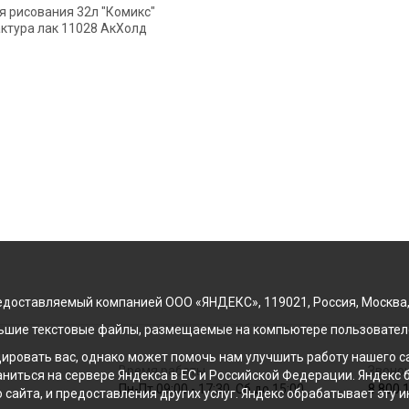
я рисования 32л "Комикс"
ктура лак 11028 АкХолд
доставляемый компанией ООО «ЯНДЕКС», 119021, Россия, Москва, ул
льшие текстовые файлы, размещаемые на компьютере пользователе
ровать вас, однако может помочь нам улучшить работу нашего са
Время работы
Звонок
раниться на сервере Яндекса в ЕС и Российской Федерации. Яндек
Пн-Пт 09:00 - 17:30, Сб до 15:00
8 800 
о сайта, и предоставления других услуг. Яндекс обрабатывает эту