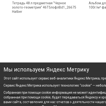
Тетрадь 48 л предметная "Черное
Альбом дл
золото-геометрия" 46Т5лофлВd1_26675
100г/м² фа
Hatber
Мы используем Яндекс Метрику
Этот сайт использует сервис веб-аналитики Яндекс Метрика, пре
Сервис Яндекс Метрика использует технологию “cookie” — небо
Собранная при помощи cookie информация не может идентифици
Помощь
Каталог
собранная при помощи cookie, будет передаваться Яндексу и х
вами сайта, составления для нас отчетов о деятельности нашег
Политика конфиденциальности
Доставка и оплата