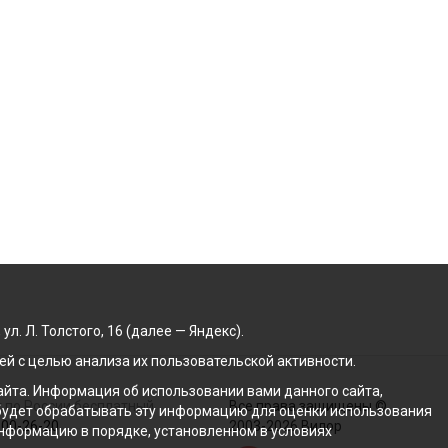
. Л. Толстого, 16 (далее — Яндекс).
й с целью анализа их пользовательской активности.
йта. Информация об использовании вами данного сайта,
 по России бесплатный
Все права защищены ©
с будет обрабатывать эту информацию для оценки использования
100-26-20
2003-2026 Вилор
 информацию в порядке, установленном в условиях