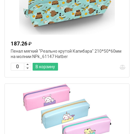
187.26
₽
Пенал мягкий "Реально крутой Капибара" 210*50*60мм
на молнии NPk_61147 Hatber
В корзину