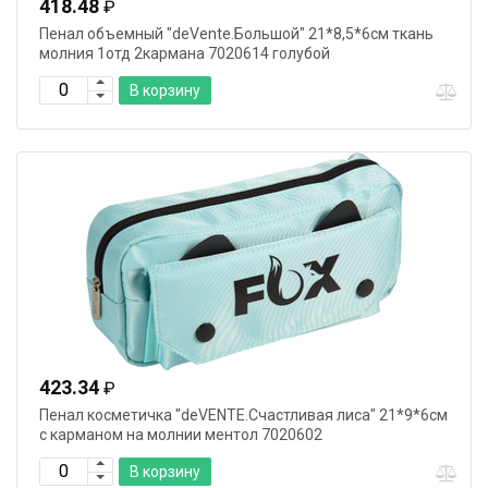
418.48
₽
Пенал объемный "deVente.Большой" 21*8,5*6см ткань
молния 1отд 2кармана 7020614 голубой
В корзину
423.34
₽
Пенал косметичка "deVENTE.Счастливая лиса" 21*9*6см
с карманом на молнии ментол 7020602
В корзину