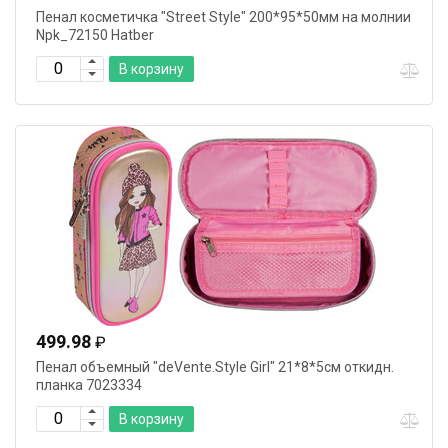
Пенал косметичка "Street Style" 200*95*50мм на молнии
Npk_72150 Hatber
В корзину
499.98
₽
Пенал объемный "deVente.Style Girl" 21*8*5см откидн.
планка 7023334
В корзину