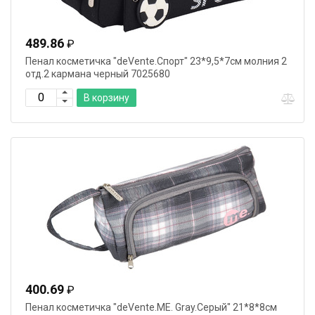
489.86
₽
Пенал косметичка "deVente.Спорт" 23*9,5*7см молния 2
отд.2 кармана черный 7025680
В корзину
400.69
₽
Пенал косметичка "deVente.ME. Gray.Серый" 21*8*8см