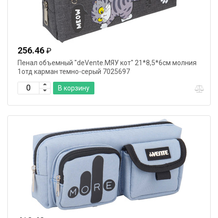
256.46
₽
Пенал объемный "deVente.МЯУ кот" 21*8,5*6см молния
1отд карман темно-серый 7025697
В корзину