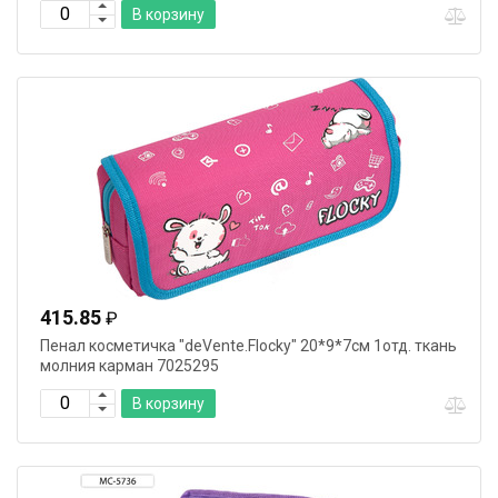
В корзину
415.85
₽
Пенал косметичка "deVente.Flocky" 20*9*7см 1отд. ткань
молния карман 7025295
В корзину