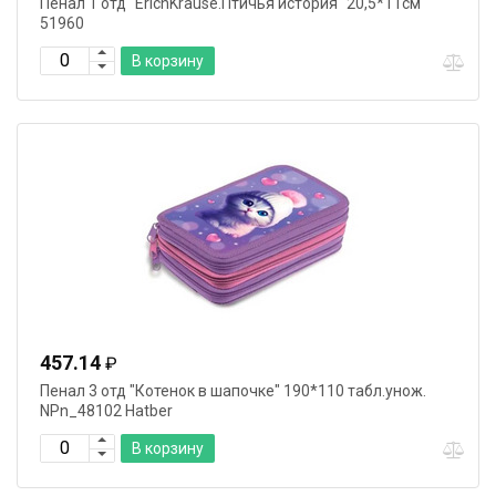
Пенал 1 отд "ErichKrause.Птичья история" 20,5*11см
51960
В корзину
457.14
₽
Пенал 3 отд "Котенок в шапочке" 190*110 табл.унож.
NPn_48102 Hatber
В корзину