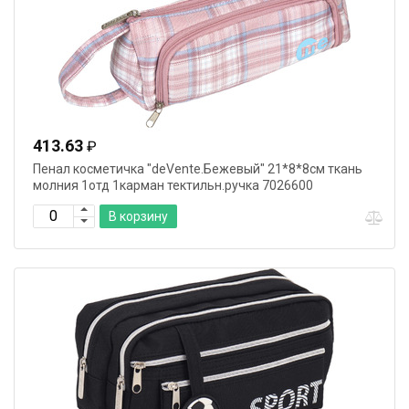
413.63
₽
Пенал косметичка "deVente.Бежевый" 21*8*8см ткань
молния 1отд 1карман тектильн.ручка 7026600
В корзину