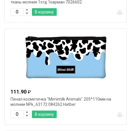
ткань молния 1отд 1карман 7026602
В корзину
111.90
₽
Пенал косметичка "Mimimilk Animals" 205*110мм на
молнии NPk_63172 084262 Hatber
В корзину