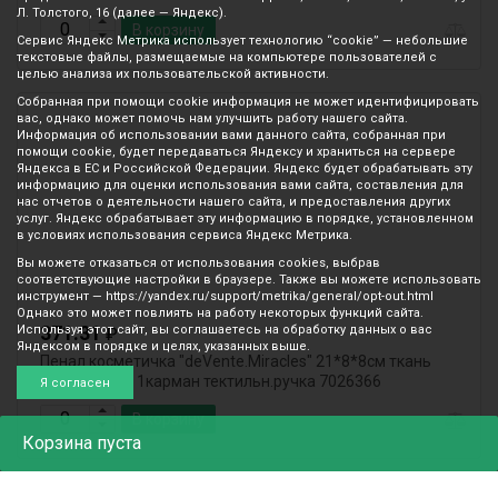
Л. Толстого, 16 (далее — Яндекс).
В корзину
Сервис Яндекс Метрика использует технологию “cookie” — небольшие
текстовые файлы, размещаемые на компьютере пользователей с
целью анализа их пользовательской активности.
Собранная при помощи cookie информация не может идентифицировать
вас, однако может помочь нам улучшить работу нашего сайта.
Информация об использовании вами данного сайта, собранная при
помощи cookie, будет передаваться Яндексу и храниться на сервере
Яндекса в ЕС и Российской Федерации. Яндекс будет обрабатывать эту
информацию для оценки использования вами сайта, составления для
нас отчетов о деятельности нашего сайта, и предоставления других
услуг. Яндекс обрабатывает эту информацию в порядке, установленном
в условиях использования сервиса Яндекс Метрика.
Вы можете отказаться от использования cookies, выбрав
соответствующие настройки в браузере. Также вы можете использовать
инструмент — https://yandex.ru/support/metrika/general/opt-out.html
Однако это может повлиять на работу некоторых функций сайта.
371.31
Используя этот сайт, вы соглашаетесь на обработку данных о вас
₽
Яндексом в порядке и целях, указанных выше.
Пенал косметичка "deVente.Miracles" 21*8*8см ткань
молния 1отд 1карман тектильн.ручка 7026366
Я согласен
В корзину
Корзина
пуста