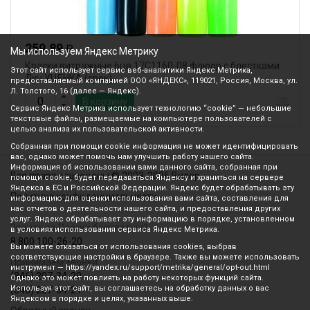
259.89
₽
Мы используем Яндекс Метрику
Краски витражные 6цв 17С1160-08 флюор с блестками
Этот сайт использует сервис веб-аналитики Яндекс Метрика,
Луч УЦЕНКА (срок)
предоставляемый компанией ООО «ЯНДЕКС», 119021, Россия, Москва, ул.
Л. Толстого, 16 (далее — Яндекс).
В корзину
Сервис Яндекс Метрика использует технологию “cookie” — небольшие
текстовые файлы, размещаемые на компьютере пользователей с
целью анализа их пользовательской активности.
Собранная при помощи cookie информация не может идентифицировать
вас, однако может помочь нам улучшить работу нашего сайта.
Информация об использовании вами данного сайта, собранная при
Все права защищены © 2003-2026 Вилор
помощи cookie, будет передаваться Яндексу и храниться на сервере
Яндекса в ЕС и Российской Федерации. Яндекс будет обрабатывать эту
Политика конфиденциальности
информацию для оценки использования вами сайта, составления для
нас отчетов о деятельности нашего сайта, и предоставления других
услуг. Яндекс обрабатывает эту информацию в порядке, установленном
Звонок по России бесплатный
в условиях использования сервиса Яндекс Метрика.
8 800 100-26-20
Вы можете отказаться от использования cookies, выбрав
соответствующие настройки в браузере. Также вы можете использовать
Принимаем звонки
инструмент — https://yandex.ru/support/metrika/general/opt-out.html
(846) 207-34-20
Однако это может повлиять на работу некоторых функций сайта.
Используя этот сайт, вы соглашаетесь на обработку данных о вас
(846) 207-34-21
Яндексом в порядке и целях, указанных выше.