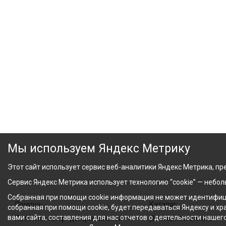
Мы используем Яндекс Метрику
Этот сайт использует сервис веб-аналитики Яндекс Метрика, пре
Сервис Яндекс Метрика использует технологию “cookie” — небо
Собранная при помощи cookie информация не может идентифици
Помощь
Каталог
собранная при помощи cookie, будет передаваться Яндексу и х
вами сайта, составления для нас отчетов о деятельности нашег
Политика конфиденциальности
Доставка и оплата