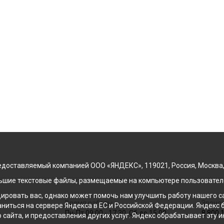
доставляемый компанией ООО «ЯНДЕКС», 119021, Россия, Москва, ул
льшие текстовые файлы, размещаемые на компьютере пользователе
ровать вас, однако может помочь нам улучшить работу нашего са
Время работы
Звонок
раниться на сервере Яндекса в ЕС и Российской Федерации. Яндек
Пн-Пт 09:00 - 17:30, Сб до 15:00
8 800 
о сайта, и предоставления других услуг. Яндекс обрабатывает эту