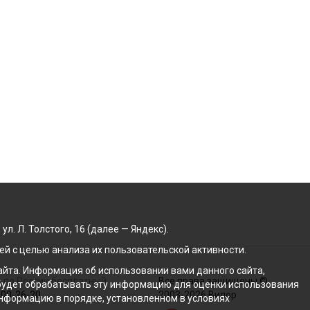
. Л. Толстого, 16 (далее — Яндекс).
й с целью анализа их пользовательской активности.
йта. Информация об использовании вами данного сайта,
 по России бесплатный
Все права защищены ©
с будет обрабатывать эту информацию для оценки использования
100-26-20
2003-2026 Вилор
 информацию в порядке, установленном в условиях