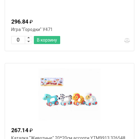
296.84
₽
Игра "Городки" У471
В корзину
267.14
₽
Каталка "Животные" 20*20см ассорти YTM9913 326548