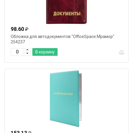
98.60
₽
Обложка для автодокументов "OfficeSpace.Мрамор"
254237
В корзину
153.13