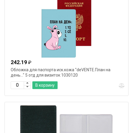
242.19
₽
Обложка для паспорта иск.кожа "deVENTE.План на
день..." 5 отд для визиток 1030120
В корзину