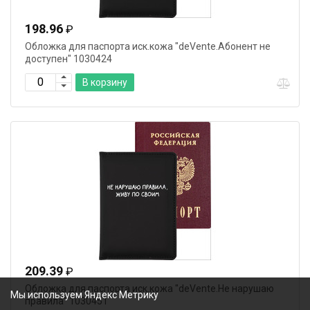
198.96
₽
Обложка для паспорта иск.кожа "deVente.Абонент не
доступен" 1030424
В корзину
209.39
₽
Обложка для паспорта иск.кожа "deVente.Не нарушаю
Мы используем Яндекс Метрику
правила" 1030451