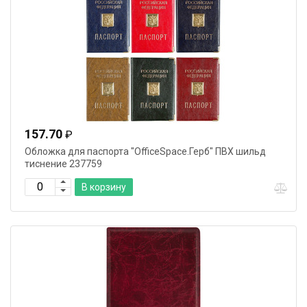
157.70
₽
Обложка для паспорта "OfficeSpace.Герб" ПВХ шильд
тиснение 237759
В корзину