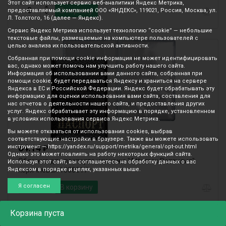
Этот сайт использует сервис веб-аналитики Яндекс Метрика,
В корзину
предоставляемый компанией ООО «ЯНДЕКС», 119021, Россия, Москва, ул.
Л. Толстого, 16 (далее — Яндекс).
Сервис Яндекс Метрика использует технологию “cookie” — небольшие
текстовые файлы, размещаемые на компьютере пользователей с
целью анализа их пользовательской активности.
Собранная при помощи cookie информация не может идентифицировать
вас, однако может помочь нам улучшить работу нашего сайта.
Информация об использовании вами данного сайта, собранная при
помощи cookie, будет передаваться Яндексу и храниться на сервере
Яндекса в ЕС и Российской Федерации. Яндекс будет обрабатывать эту
информацию для оценки использования вами сайта, составления для
нас отчетов о деятельности нашего сайта, и предоставления других
услуг. Яндекс обрабатывает эту информацию в порядке, установленном
в условиях использования сервиса Яндекс Метрика.
Вы можете отказаться от использования cookies, выбрав
соответствующие настройки в браузере. Также вы можете использовать
64.14
инструмент — https://yandex.ru/support/metrika/general/opt-out.html
₽
Однако это может повлиять на работу некоторых функций сайта.
Обложка для паспорта иск.кожа "Attomex.Рептилия"
Используя этот сайт, вы соглашаетесь на обработку данных о вас
Яндексом в порядке и целях, указанных выше.
коричневая 1030317
Я согласен
В корзину
Корзина
пуста