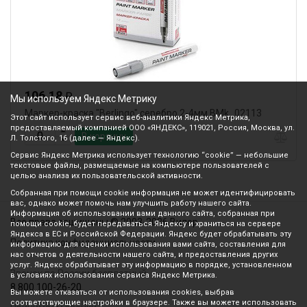
106.18
₽
Мы используем Яндекс Метрику
Маркер-краска "Berlingo" серебро 2-4мм BMk_02113
Этот сайт использует сервис веб-аналитики Яндекс Метрика,
предоставляемый компанией ООО «ЯНДЕКС», 119021, Россия, Москва, ул.
В корзину
Л. Толстого, 16 (далее — Яндекс).
Сервис Яндекс Метрика использует технологию “cookie” — небольшие
текстовые файлы, размещаемые на компьютере пользователей с
целью анализа их пользовательской активности.
Собранная при помощи cookie информация не может идентифицировать
вас, однако может помочь нам улучшить работу нашего сайта.
Информация об использовании вами данного сайта, собранная при
Все права защищены © 2003-2026 Вилор
помощи cookie, будет передаваться Яндексу и храниться на сервере
Яндекса в ЕС и Российской Федерации. Яндекс будет обрабатывать эту
Политика конфиденциальности
информацию для оценки использования вами сайта, составления для
нас отчетов о деятельности нашего сайта, и предоставления других
услуг. Яндекс обрабатывает эту информацию в порядке, установленном
Звонок по России бесплатный
в условиях использования сервиса Яндекс Метрика.
8 800 100-26-20
Вы можете отказаться от использования cookies, выбрав
соответствующие настройки в браузере. Также вы можете использовать