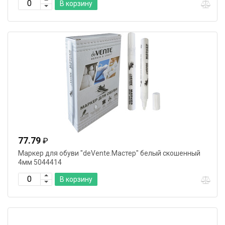
В корзину
77.79
₽
Маркер для обуви "deVente.Мастер" белый скошенный
4мм 5044414
В корзину