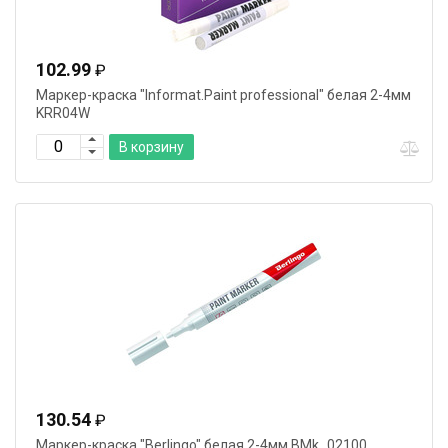
102.99
₽
Маркер-краска "Informat.Paint professional" белая 2-4мм
KRR04W
В корзину
130.54
₽
Маркер-краска "Berlingo" белая 2-4мм BMk_02100