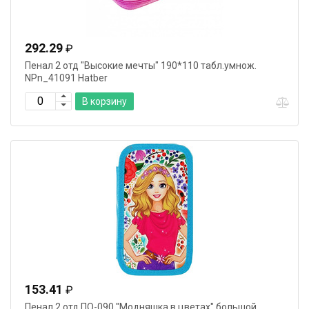
292.29
₽
Пенал 2 отд "Высокие мечты" 190*110 табл.умнож.
NPn_41091 Hatber
В корзину
153.41
₽
Пенал 2 отд ПО-090 "Модняшка в цветах" большой