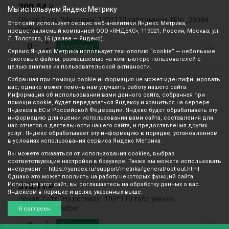
300.54
₽
Мы используем Яндекс Метрику
Пенал 2 отд "Милашки" 190*110 табл.умнож. NPn_39084
Этот сайт использует сервис веб-аналитики Яндекс Метрика,
Hatber
предоставляемый компанией ООО «ЯНДЕКС», 119021, Россия, Москва, ул.
Л. Толстого, 16 (далее — Яндекс).
В корзину
Сервис Яндекс Метрика использует технологию “cookie” — небольшие
текстовые файлы, размещаемые на компьютере пользователей с
целью анализа их пользовательской активности.
Собранная при помощи cookie информация не может идентифицировать
вас, однако может помочь нам улучшить работу нашего сайта.
Информация об использовании вами данного сайта, собранная при
помощи cookie, будет передаваться Яндексу и храниться на сервере
Яндекса в ЕС и Российской Федерации. Яндекс будет обрабатывать эту
информацию для оценки использования вами сайта, составления для
нас отчетов о деятельности нашего сайта, и предоставления других
услуг. Яндекс обрабатывает эту информацию в порядке, установленном
в условиях использования сервиса Яндекс Метрика.
Вы можете отказаться от использования cookies, выбрав
соответствующие настройки в браузере. Также вы можете использовать
инструмент — https://yandex.ru/support/metrika/general/opt-out.html
Однако это может повлиять на работу некоторых функций сайта.
315.11
Используя этот сайт, вы соглашаетесь на обработку данных о вас
₽
Яндексом в порядке и целях, указанных выше.
Пенал 2 отд "На роликах" 190*110 табл.умнож.
NPn_39083 Hatber
Я согласен
В корзину