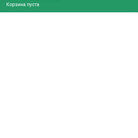
Корзина
пуста
252.98
₽
Пенал 2 отд "DeVente.Corgi" 20,5*12см тиснение фольга
7012403
В корзину