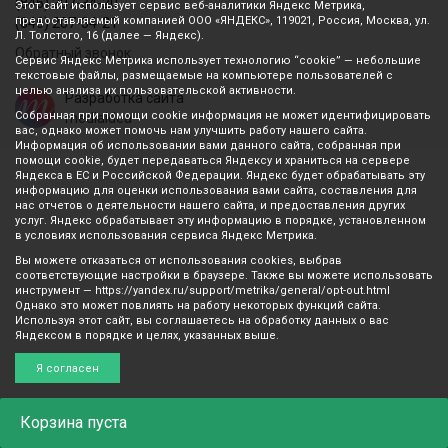
(846) 207-34-20
Этот сайт использует сервис веб-аналитики Яндекс Метрика,
предоставляемый компанией ООО «ЯНДЕКС», 119021, Россия, Москва, ул.
(846) 207-34-21
Л. Толстого, 16 (далее — Яндекс).
Обратный звонок
Сервис Яндекс Метрика использует технологию “cookie” — небольшие
текстовые файлы, размещаемые на компьютере пользователей с
целью анализа их пользовательской активности.
Разработка сайта
Собранная при помощи cookie информация не может идентифицировать
mediaidea
вас, однако может помочь нам улучшить работу нашего сайта.
Информация об использовании вами данного сайта, собранная при
помощи cookie, будет передаваться Яндексу и храниться на сервере
Яндекса в ЕС и Российской Федерации. Яндекс будет обрабатывать эту
информацию для оценки использования вами сайта, составления для
нас отчетов о деятельности нашего сайта, и предоставления других
услуг. Яндекс обрабатывает эту информацию в порядке, установленном
в условиях использования сервиса Яндекс Метрика.
Вы можете отказаться от использования cookies, выбрав
соответствующие настройки в браузере. Также вы можете использовать
инструмент — https://yandex.ru/support/metrika/general/opt-out.html
Однако это может повлиять на работу некоторых функций сайта.
Используя этот сайт, вы соглашаетесь на обработку данных о вас
Яндексом в порядке и целях, указанных выше.
Я согласен
Корзина
пуста