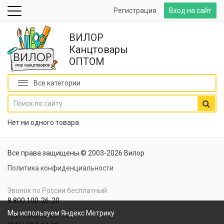
Регистрация
Вход на сайт
ВИЛОР
Канцтовары
ОПТОМ
Все категории
Нет ни одного товара
Все права защищены © 2003-2026 Вилор
Политика конфиденциальности
Звонок по России бесплатный
8 800 100-26-20
Мы используем Яндекс Метрику
Принимаем звонки