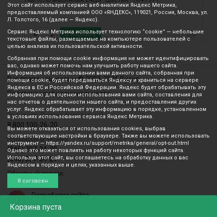
Этот сайт использует сервис веб-аналитики Яндекс Метрика,
предоставляемый компанией ООО «ЯНДЕКС», 119021, Россия, Москва, ул.
Л. Толстого, 16 (далее — Яндекс).
Сервис Яндекс Метрика использует технологию “cookie” — небольшие
В корзину
текстовые файлы, размещаемые на компьютере пользователей с
целью анализа их пользовательской активности.
Собранная при помощи cookie информация не может идентифицировать
вас, однако может помочь нам улучшить работу нашего сайта.
Информация об использовании вами данного сайта, собранная при
Все права защищены © 2003-2026 Вилор
помощи cookie, будет передаваться Яндексу и храниться на сервере
Яндекса в ЕС и Российской Федерации. Яндекс будет обрабатывать эту
Политика конфиденциальности
информацию для оценки использования вами сайта, составления для
нас отчетов о деятельности нашего сайта, и предоставления других
услуг. Яндекс обрабатывает эту информацию в порядке, установленном
Звонок по России бесплатный
в условиях использования сервиса Яндекс Метрика.
8 800 100-26-20
Вы можете отказаться от использования cookies, выбрав
соответствующие настройки в браузере. Также вы можете использовать
Принимаем звонки
инструмент — https://yandex.ru/support/metrika/general/opt-out.html
(846) 207-34-20
Однако это может повлиять на работу некоторых функций сайта.
Используя этот сайт, вы соглашаетесь на обработку данных о вас
(846) 207-34-21
Яндексом в порядке и целях, указанных выше.
Обратный звонок
Я согласен
Разработка сайта
mediaidea
Корзина
пуста