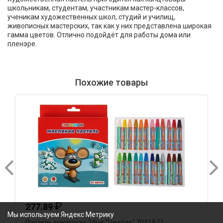
школьникам, студентам, участникам мастер-классов,
ученикам художественных школ, студий и училищ,
живописных мастерских, так как у них представлена широкая
гамма цветов. Отлично подойдёт для работы дома или
пленэре.
Похожие товары
₽
277.89
Мы используем Яндекс Метрику
Пастель масляная 24цв "Цветик" 7041971
П