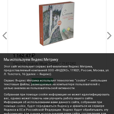
₽
1 162.47
Мы используем Яндекс Метрику
Пастель худож 48цв "Сонет" 7141242
П
Этот сайт использует сервис веб-аналитики Яндекс Метрика,
предоставляемый компанией ООО «ЯНДЕКС», 119021, Россия, Москва, ул.
Л. Толстого, 16 (далее — Яндекс).
Сервис Яндекс Метрика использует технологию “cookie” — небольшие
В корзину
текстовые файлы, размещаемые на компьютере пользователей с
целью анализа их пользовательской активности.
Собранная при помощи cookie информация не может идентифицировать
вас, однако может помочь нам улучшить работу нашего сайта.
Информация об использовании вами данного сайта, собранная при
Все права защищены © 2003-2026 Вилор
помощи cookie, будет передаваться Яндексу и храниться на сервере
Яндекса в ЕС и Российской Федерации. Яндекс будет обрабатывать эту
Политика конфиденциальности
информацию для оценки использования вами сайта, составления для