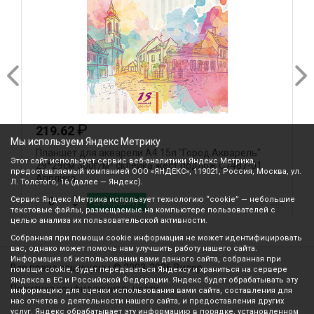
₽
219.62
Мы используем Яндекс Метрику
Планшет для акварели А4 15л "Город.Акварель"
П
Этот сайт использует сервис веб-аналитики Яндекс Метрика,
29*29см 300г/м² склейка жест.подлож С7487-01
т
предоставляемый компанией ООО «ЯНДЕКС», 119021, Россия, Москва, ул.
Апплика
Л. Толстого, 16 (далее — Яндекс).
Сервис Яндекс Метрика использует технологию “cookie” — небольшие
В корзину
текстовые файлы, размещаемые на компьютере пользователей с
целью анализа их пользовательской активности.
Собранная при помощи cookie информация не может идентифицировать
вас, однако может помочь нам улучшить работу нашего сайта.
Информация об использовании вами данного сайта, собранная при
Все права защищены © 2003-2026 Вилор
помощи cookie, будет передаваться Яндексу и храниться на сервере
Яндекса в ЕС и Российской Федерации. Яндекс будет обрабатывать эту
Политика конфиденциальности
информацию для оценки использования вами сайта, составления для
нас отчетов о деятельности нашего сайта, и предоставления других
услуг. Яндекс обрабатывает эту информацию в порядке, установленном