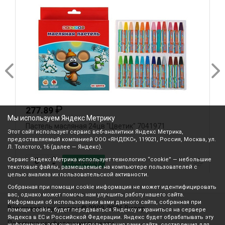
₽
277.89
Мы используем Яндекс Метрику
Пастель масляная 24цв "Цветик" 7041971
П
Этот сайт использует сервис веб-аналитики Яндекс Метрика,
предоставляемый компанией ООО «ЯНДЕКС», 119021, Россия, Москва, ул.
Л. Толстого, 16 (далее — Яндекс).
Сервис Яндекс Метрика использует технологию “cookie” — небольшие
В корзину
текстовые файлы, размещаемые на компьютере пользователей с
целью анализа их пользовательской активности.
Собранная при помощи cookie информация не может идентифицировать
вас, однако может помочь нам улучшить работу нашего сайта.
Информация об использовании вами данного сайта, собранная при
Все права защищены © 2003-2026 Вилор
помощи cookie, будет передаваться Яндексу и храниться на сервере
Яндекса в ЕС и Российской Федерации. Яндекс будет обрабатывать эту
Политика конфиденциальности
информацию для оценки использования вами сайта, составления для