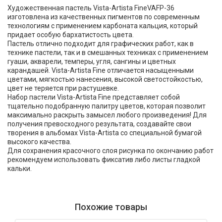
Художественная пастель Vista-Artista FineVAFP-36
изготовлена из качественных пигментов по современным
технологиям с применением карбоната кальция, который
придает особую бархатистость цвета.
Пастель отлично подходит для графических работ, как в
технике пастели, так и в смешанных техниках с применением
гуаши, акварели, темперы, угля, сангины и цветных
карандашей. Vista-Artista Fine отличается насыщенными
цветами, мягкостью нанесения, высокой светостойкостью,
цвет не теряется при растушевке.
Набор пастели Vista-Artista Fine представляет собой
тщательно подобранную палитру цветов, которая позволит
максимально раскрыть замысел любого произведения! Для
получения превосходного результата, создавайте свои
творения в альбомах Vista-Artista со специальной бумагой
высокого качества.
Для сохранения красочного слоя рисунка по окончанию работ
рекомендуем использовать фиксатив либо листы гладкой
кальки.
Похожие товары