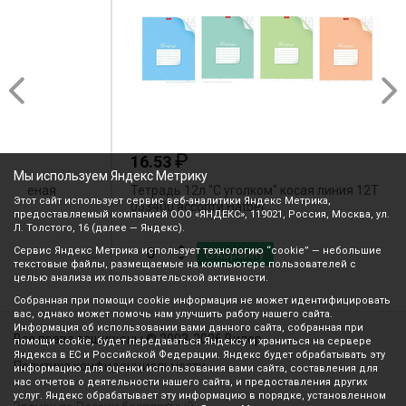
₽
16.53
Мы используем Яндекс Метрику
Тетрадь 12л "С уголком" косая линия 12Т5В6
Т
Этот сайт использует сервис веб-аналитики Яндекс Метрика,
053400 ассорти Hatber
0
предоставляемый компанией ООО «ЯНДЕКС», 119021, Россия, Москва, ул.
Л. Толстого, 16 (далее — Яндекс).
Сервис Яндекс Метрика использует технологию “cookie” — небольшие
В корзину
текстовые файлы, размещаемые на компьютере пользователей с
целью анализа их пользовательской активности.
Собранная при помощи cookie информация не может идентифицировать
вас, однако может помочь нам улучшить работу нашего сайта.
Информация об использовании вами данного сайта, собранная при
Все права защищены © 2003-2026 Вилор
помощи cookie, будет передаваться Яндексу и храниться на сервере
Яндекса в ЕС и Российской Федерации. Яндекс будет обрабатывать эту
Политика конфиденциальности
информацию для оценки использования вами сайта, составления для
нас отчетов о деятельности нашего сайта, и предоставления других
услуг. Яндекс обрабатывает эту информацию в порядке, установленном