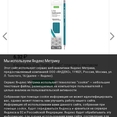
₽
6.32
Мы используем Яндекс Метрику
Карандаш ч\гр "Hatber.Лайт" пластик с ластиком
К
Этот сайт использует сервис веб-аналитики Яндекс Метрика,
BL_072857
H
предоставляемый компанией ООО «ЯНДЕКС», 119021, Россия, Москва, ул.
Л. Толстого, 16 (далее — Яндекс).
Сервис Яндекс Метрика использует технологию “cookie” — небольшие
В корзину
текстовые файлы, размещаемые на компьютере пользователей с
целью анализа их пользовательской активности.
Собранная при помощи cookie информация не может идентифицировать
вас, однако может помочь нам улучшить работу нашего сайта.
Информация об использовании вами данного сайта, собранная при
Все права защищены © 2003-2026 Вилор
помощи cookie, будет передаваться Яндексу и храниться на сервере
Яндекса в ЕС и Российской Федерации. Яндекс будет обрабатывать эту
Политика конфиденциальности
информацию для оценки использования вами сайта, составления для