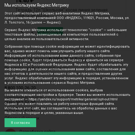
₽
14.40
Мы используем Яндекс Метрику
Тетрадь 12л "Школьная" косая линия зеленая
Т
Этот сайт использует сервис веб-аналитики Яндекс Метрика,
Т5ск12 54502 BG
0
предоставляемый компанией ООО «ЯНДЕКС», 119021, Россия, Москва, ул.
Л. Толстого, 16 (далее — Яндекс).
Сервис Яндекс Метрика использует технологию “cookie” — небольшие
В корзину
текстовые файлы, размещаемые на компьютере пользователей с
целью анализа их пользовательской активности.
Собранная при помощи cookie информация не может идентифицировать
вас, однако может помочь нам улучшить работу нашего сайта.
Информация об использовании вами данного сайта, собранная при
Все права защищены © 2003-2026 Вилор
помощи cookie, будет передаваться Яндексу и храниться на сервере
Яндекса в ЕС и Российской Федерации. Яндекс будет обрабатывать эту
Политика конфиденциальности
информацию для оценки использования вами сайта, составления для
нас отчетов о деятельности нашего сайта, и предоставления других
услуг. Яндекс обрабатывает эту информацию в порядке, установленном
Звонок по России бесплатный
в условиях использования сервиса Яндекс Метрика.
8 800 100-26-20
Вы можете отказаться от использования cookies, выбрав
соответствующие настройки в браузере. Также вы можете использовать
Принимаем звонки
инструмент — https://yandex.ru/support/metrika/general/opt-out.html
(846) 207-34-20
Однако это может повлиять на работу некоторых функций сайта.
Используя этот сайт, вы соглашаетесь на обработку данных о вас
(846) 207-34-21
Яндексом в порядке и целях, указанных выше.
Обратный звонок
Я согласен
Разработка сайта