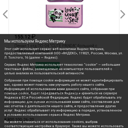
₽
155.12
Мы используем Яндекс Метрику
Пенал 1 отд ПО-04 "CUTE PANDA" большой с
П
Этот сайт использует сервис веб-аналитики Яндекс Метрика,
откидной планкой 190*115
1
предоставляемый компанией ООО «ЯНДЕКС», 119021, Россия, Москва, ул.
Л. Толстого, 16 (далее — Яндекс).
Сервис Яндекс Метрика использует технологию “cookie” — небольшие
В корзину
текстовые файлы, размещаемые на компьютере пользователей с
целью анализа их пользовательской активности.
Собранная при помощи cookie информация не может идентифицировать
вас, однако может помочь нам улучшить работу нашего сайта.
Информация об использовании вами данного сайта, собранная при
Все права защищены © 2003-2026 Вилор
помощи cookie, будет передаваться Яндексу и храниться на сервере
Яндекса в ЕС и Российской Федерации. Яндекс будет обрабатывать эту
Политика конфиденциальности
информацию для оценки использования вами сайта, составления для
нас отчетов о деятельности нашего сайта, и предоставления других
услуг. Яндекс обрабатывает эту информацию в порядке, установленном
Звонок по России бесплатный
в условиях использования сервиса Яндекс Метрика.
8 800 100-26-20
Вы можете отказаться от использования cookies, выбрав
соответствующие настройки в браузере. Также вы можете использовать