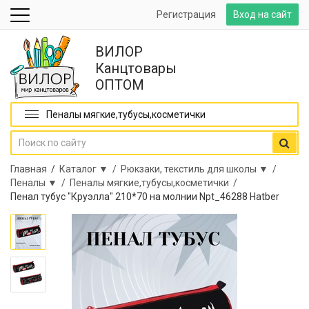
Регистрация
Вход на сайт
ВИЛОР
Канцтовары
ОПТОМ
Пеналы мягкие,тубусы,косметички
Главная
/
Каталог ▼ /
Рюкзаки, текстиль для школы ▼ /
Пеналы ▼ /
Пеналы мягкие,тубусы,косметички /
Пенал тубус "Круэлла" 210*70 на молнии Npt_46288 Hatber