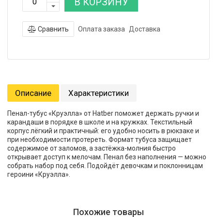
В КОРЗИНУ
Сравнить
Оплата заказа
Доставка
Описание
Характеристики
Пенал-тубус «Круэлла» от Hatber поможет держать ручки и
карандаши в порядке в школе и на кружках. Текстильный
корпус лёгкий и практичный: его удобно носить в рюкзаке и
при необходимости протереть. Формат тубуса защищает
содержимое от заломов, а застёжка-молния быстро
открывает доступ к мелочам. Пенал без наполнения — можно
собрать набор под себя. Подойдёт девочкам и поклонницам
героини «Круэлла».
Похожие товары