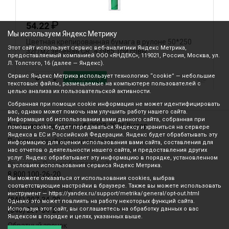
₽
54.22
Мы используем Яндекс Метрику
Цветная крепированная бумага в рулоне 50*250
Ц
Этот сайт использует сервис веб-аналитики Яндекс Метрика,
32г/м2 зеленая CR_43985 Три совы
3
предоставляемый компанией ООО «ЯНДЕКС», 119021, Россия, Москва, ул.
Л. Толстого, 16 (далее — Яндекс).
Сервис Яндекс Метрика использует технологию “cookie” — небольшие
В корзину
текстовые файлы, размещаемые на компьютере пользователей с
целью анализа их пользовательской активности.
Собранная при помощи cookie информация не может идентифицировать
вас, однако может помочь нам улучшить работу нашего сайта.
Информация об использовании вами данного сайта, собранная при
Все права защищены © 2003-2026 Вилор
помощи cookie, будет передаваться Яндексу и храниться на сервере
Яндекса в ЕС и Российской Федерации. Яндекс будет обрабатывать эту
Политика конфиденциальности
информацию для оценки использования вами сайта, составления для
нас отчетов о деятельности нашего сайта, и предоставления других
услуг. Яндекс обрабатывает эту информацию в порядке, установленном
Звонок по России бесплатный
в условиях использования сервиса Яндекс Метрика.
8 800 100-26-20
Вы можете отказаться от использования cookies, выбрав
соответствующие настройки в браузере. Также вы можете использовать
Принимаем звонки
инструмент — https://yandex.ru/support/metrika/general/opt-out.html
(846) 207-34-20
Однако это может повлиять на работу некоторых функций сайта.
Используя этот сайт, вы соглашаетесь на обработку данных о вас
(846) 207-34-21
Яндексом в порядке и целях, указанных выше.
Обратный звонок