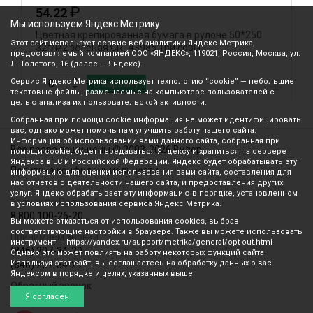
₽
54.22
Мы используем Яндекс Метрику
Цветная крепированная бумага в рулоне 50*250
Ц
Этот сайт использует сервис веб-аналитики Яндекс Метрика,
32г/м2 зеленая CR_43985 Три совы
3
предоставляемый компанией ООО «ЯНДЕКС», 119021, Россия, Москва, ул.
Л. Толстого, 16 (далее — Яндекс).
Сервис Яндекс Метрика использует технологию “cookie” — небольшие
В корзину
текстовые файлы, размещаемые на компьютере пользователей с
целью анализа их пользовательской активности.
Собранная при помощи cookie информация не может идентифицировать
вас, однако может помочь нам улучшить работу нашего сайта.
Информация об использовании вами данного сайта, собранная при
Все права защищены © 2003-2026 Вилор
помощи cookie, будет передаваться Яндексу и храниться на сервере
Яндекса в ЕС и Российской Федерации. Яндекс будет обрабатывать эту
Политика конфиденциальности
информацию для оценки использования вами сайта, составления для
нас отчетов о деятельности нашего сайта, и предоставления других
услуг. Яндекс обрабатывает эту информацию в порядке, установленном
Звонок по России бесплатный
в условиях использования сервиса Яндекс Метрика.
8 800 100-26-20
Вы можете отказаться от использования cookies, выбрав
соответствующие настройки в браузере. Также вы можете использовать
Принимаем звонки
инструмент — https://yandex.ru/support/metrika/general/opt-out.html
(846) 207-34-20
Однако это может повлиять на работу некоторых функций сайта.
Используя этот сайт, вы соглашаетесь на обработку данных о вас
(846) 207-34-21
Яндексом в порядке и целях, указанных выше.
Обратный звонок
Я согласен