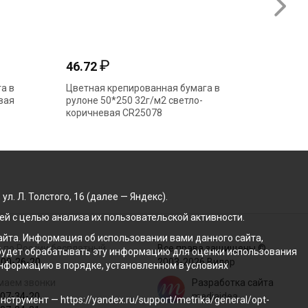
₽
46.72
54.22
а в
Цветная крепированная бумага в
Цветная
вая
рулоне 50*250 32г/м2 светло-
рулоне 
коричневая CR25078
CR_4398
. Л. Толстого, 16 (далее — Яндекс).
й с целью анализа их пользовательской активности.
йта. Информация об использовании вами данного сайта,
 по России бесплатный
Все права защищены ©
с будет обрабатывать эту информацию для оценки использования
100-26-20
2003-2026 Вилор
 информацию в порядке, установленном в условиях
маем звонки
Разработка сайта
207-34-20
mediaidea
трумент — https://yandex.ru/support/metrika/general/opt-