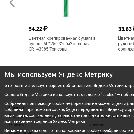
₽
54.22
33.83
Цветная крепированная бумага в
Цветная
рулоне 50*250 32г/м2 зеленая
рулоне 
CR_43985 Три совы
оранже
Мы используем Яндекс Метрику
Этот сайт использует сервис веб-аналитики Яндекс Метрика, пре
Сервис Яндекс Метрика использует технологию “cookie” — небо
Собранная при помощи cookie информация не может идентифици
Помощь
Каталог
собранная при помощи cookie, будет передаваться Яндексу и х
вами сайта, составления для нас отчетов о деятельности нашег
Политика конфиденциальности
Доставка и оплата
использования сервиса Яндекс Метрика.
Отзывы
Главная
Вы можете отказаться от использования cookies, выбрав соответ
О компании
Бренды