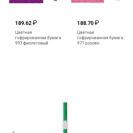
₽
₽
189.62
188.70
Цветная
Цветная
гофрированная бумага
гофрированная бумага
993 фиолетовый
971 розово-
50см*2,5м 140гр
персиковый 50см*2,5м
140гр