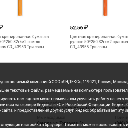
₽
₽
52.56
 крепированная бумага в
Цветная крепированная бумаг
50*250 32г/м2 светло-
рулоне 50*250 32г/м2 оранже
вая CR_43953 Три совы
CR_43955 Три совы
доставляемый компанией ООО «ЯНДЕКС», 119021, Россия, Москва, ул
льшие текстовые файлы, размещаемые на компьютере пользователе
ровать вас, однако может помочь нам улучшить работу нашего са
Время работы
Звонок
раниться на сервере Яндекса в ЕС и Российской Федерации. Яндек
Пн-Пт 09:00 - 17:30, Сб до 15:00
8 800 
о сайта, и предоставления других услуг. Яндекс обрабатывает эту
Мы находимся
Прини
Самара, ул. Товарная, 5г
(846) 
ствующие настройки в браузере. Также вы можете использовать инс