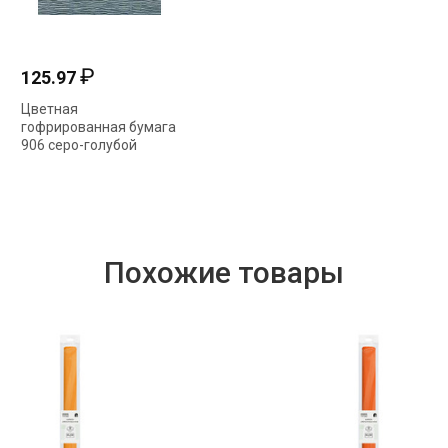
₽
₽
125.97
210.38
Цветная
Цветная
гофрированная бумага
гофрированная бумага
906 серо-голубой
602 черный 50см*2,5м
50см*2,5м 140гр
180гр
Похожие товары