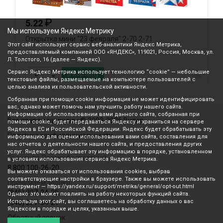
₽
5.22
Мы используем Яндекс Метрику
Открытка мини "23 февраля" 2-70 2-71
Г
Этот сайт использует сервис веб-аналитики Яндекс Метрика,
к
предоставляемый компанией ООО «ЯНДЕКС», 119021, Россия, Москва, ул.
Л. Толстого, 16 (далее — Яндекс).
Сервис Яндекс Метрика использует технологию “cookie” — небольшие
В корзину
текстовые файлы, размещаемые на компьютере пользователей с
целью анализа их пользовательской активности.
Собранная при помощи cookie информация не может идентифицировать
вас, однако может помочь нам улучшить работу нашего сайта.
Информация об использовании вами данного сайта, собранная при
Все права защищены © 2003-2026 Вилор
помощи cookie, будет передаваться Яндексу и храниться на сервере
Яндекса в ЕС и Российской Федерации. Яндекс будет обрабатывать эту
Политика конфиденциальности
информацию для оценки использования вами сайта, составления для
нас отчетов о деятельности нашего сайта, и предоставления других
услуг. Яндекс обрабатывает эту информацию в порядке, установленном
Звонок по России бесплатный
в условиях использования сервиса Яндекс Метрика.
8 800 100-26-20
Вы можете отказаться от использования cookies, выбрав
соответствующие настройки в браузере. Также вы можете использовать
Принимаем звонки
инструмент — https://yandex.ru/support/metrika/general/opt-out.html
(846) 207-34-20
Однако это может повлиять на работу некоторых функций сайта.
Используя этот сайт, вы соглашаетесь на обработку данных о вас
(846) 207-34-21
Яндексом в порядке и целях, указанных выше.
Обратный звонок